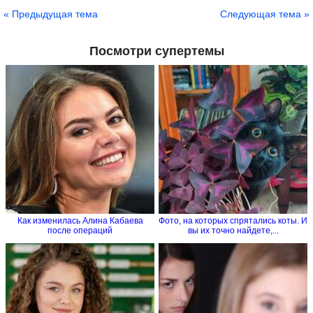
Сохранить
« Предыдущая тема
Следующая тема »
Посмотри супертемы
Как изменилась Алина Кабаева
Фото, на которых спрятались коты. И
после операций
вы их точно найдете,...