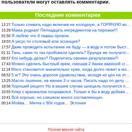
пользователи могут оставлять комментарии.
Последние комментарии
Только сливать надо включив не холодную, а ГОРЯЧУЮ воду. Трубы в
12:27
Мама родная! Пятнадцать ингредиентов на пирожок!!!
15:29
Я люблю что б лаваш промок.
01:50
А уксус-то столовый или эссенция?
18:03
Даже проводить испытание не буду — в воду и потом быстро в раска
17:57
Тань, сами-то так пробовали сделать? Ерунда же получится. Нет, с
01:11
Кто нибудь делал? Поделитесь своими результатами!!!
09:57
Можно сделать быстрый крем, смешав 2 банки вареной сгущенки со с
17:43
Мясо становится значительно хуже, когда долго лежит в морозилке
11:19
5 кг? Это очень дорогое удовольствие, исходя из цен на эту ягоду
08:52
Масло льняное, не менее 2-х часов. Писать надо по делу и подробн
13:25
Хороший рецепт. Но в вашем случае шницель получится парено-варен
18:56
Кляр с крахмалом понравился. Только я бы в воду добавил бы молок
10:55
Всё хорошо, но слишком много составляющих.
10:41
Мойва… Мечта с 90х годов… Эстония
00:14
Полная версия сайта