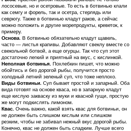
лососевые, но и осетровые. То есть в ботвинью клали
как семгу и форель, так и осетра, стерлядь или
севрюгу. Также в ботвинью кладут раков, а сейчас
можно положить и другие морепродукты, креветок, к
примеру.
Основа
. В ботвинью обязательно кладут щавель,
часто — листья крапивы. Добавляют свеклу вместе со
свекольной ботвой, а еще огурцы. Так что суп этот
достаточно легкий и приятный на вкус, с кислинкой.
Неполная ботвинья.
Похлебкин пишет, что можно
обойтись и без дорогой рыбы, получится просто
холодный летний зеленый суп, что тоже неплохо.
Виды ботвиньи.
Суп бывает простой и запарный. Оба
вида готовят на основе кваса, но в запарную кладут
еще кислую закваску из муки и квасной гущи, простую
же могут подкислять лимоном.
Квас.
Очень важно, какой взять квас для ботвиньи, он
не должен быть слишком кислым или слишком
резким, чтобы не забивал нежный вкус дорогой рыбы.
Конечно, квас не должен быть сладким. Лучше всего