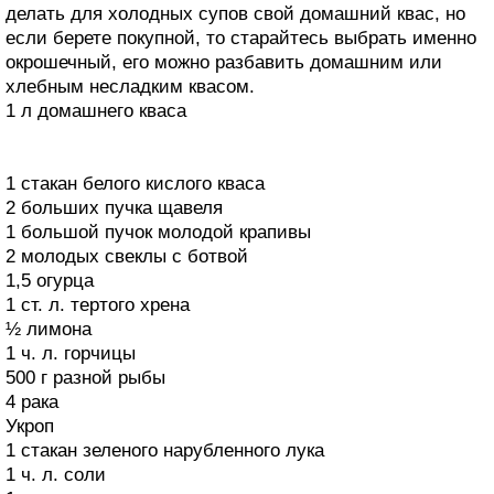
делать для холодных супов свой домашний квас, но
если берете покупной, то старайтесь выбрать именно
окрошечный, его можно разбавить домашним или
хлебным несладким квасом.
1 л домашнего кваса
1 стакан белого кислого кваса
2 больших пучка щавеля
1 большой пучок молодой крапивы
2 молодых свеклы с ботвой
1,5 огурца
1 ст. л. тертого хрена
½ лимона
1 ч. л. горчицы
500 г разной рыбы
4 рака
Укроп
1 стакан зеленого нарубленного лука
1 ч. л. соли