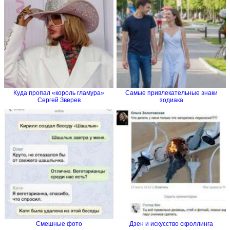
Куда пропал «король гламура»
Самые привлекательные знаки
Сергей Зверев
зодиака
Смешные фото
Дзен и искусство скроллинга