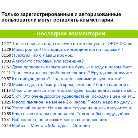
Только зарегистрированные и авторизованные
пользователи могут оставлять комментарии.
Последние комментарии
Только сливать надо включив не холодную, а ГОРЯЧУЮ воду. Трубы в
12:27
Мама родная! Пятнадцать ингредиентов на пирожок!!!
15:29
Я люблю что б лаваш промок.
01:50
А уксус-то столовый или эссенция?
18:03
Даже проводить испытание не буду — в воду и потом быстро в раска
17:57
Тань, сами-то так пробовали сделать? Ерунда же получится. Нет, с
01:11
Кто нибудь делал? Поделитесь своими результатами!!!
09:57
Можно сделать быстрый крем, смешав 2 банки вареной сгущенки со с
17:43
Мясо становится значительно хуже, когда долго лежит в морозилке
11:19
5 кг? Это очень дорогое удовольствие, исходя из цен на эту ягоду
08:52
Масло льняное, не менее 2-х часов. Писать надо по делу и подробн
13:25
Хороший рецепт. Но в вашем случае шницель получится парено-варен
18:56
Кляр с крахмалом понравился. Только я бы в воду добавил бы молок
10:55
Всё хорошо, но слишком много составляющих.
10:41
Мойва… Мечта с 90х годов… Эстония
00:14