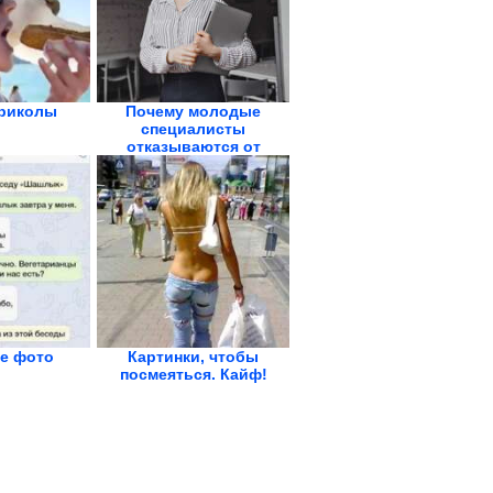
риколы
Почему молодые
специалисты
отказываются от
руководящих...
е фото
Картинки, чтобы
посмеяться. Кайф!