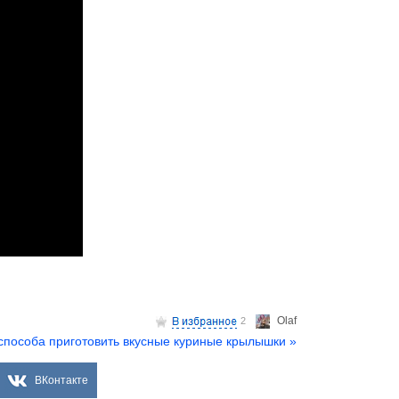
Olaf
2
способа приготовить вкусные куриные крылышки »
ВКонтакте