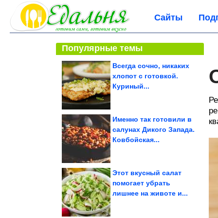
Сайты
Под
Популярные темы
Всегда сочно, никаких
хлопот с готовкой.
Куриный...
Ре
ре
Именно так готовили в
кв
салунах Дикого Запада.
Ковбойская...
Этот вкусный салат
помогает убрать
лишнее на животе и...