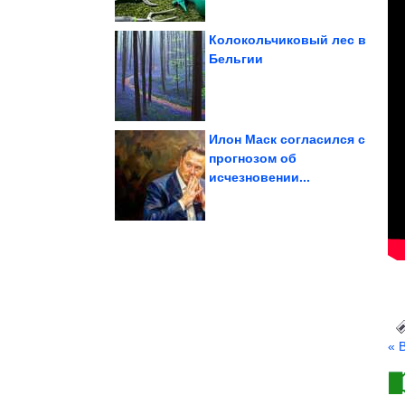
Колокольчиковый лес в
Бельгии
самое дно, не...
которые опустились на
Актрисы-красавицы,
Илон Маск согласился с
прогнозом об
исчезновении...
Кроличий пост
« 