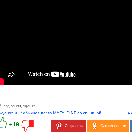
еда
,
рецепт
,
окрошка
Вкусная и необычная паста MAFALDINE со свининой...
4 
+19
Сохранить
Одноклассники