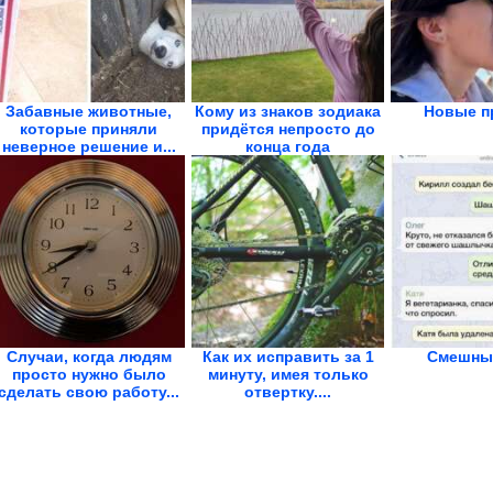
Забавные животные,
Кому из знаков зодиака
Новые п
которые приняли
придётся непросто до
неверное решение и...
конца года
Случаи, когда людям
Как их исправить за 1
Смешны
просто нужно было
минуту, имея только
сделать свою работу...
отвертку....