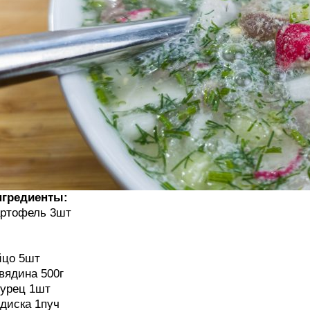
нгредиенты:
ртофель 3шт
йцо 5шт
вядина 500г
урец 1шт
диска 1пуч