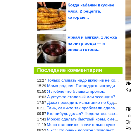
Когда кабачки вкуснее
мяса. 2 рецепта,
которые...
Яркая и мягкая. 1 ложка
на литр воды — и
свекла готова...
Последние комментарии
Только сливать надо включив не холодную, а ГОРЯЧУЮ воду. Трубы в
12:27
И
Мама родная! Пятнадцать ингредиентов на пирожок!!!
15:29
Ка
Я люблю что б лаваш промок.
01:50
А уксус-то столовый или эссенция?
18:03
Даже проводить испытание не буду — в воду и потом быстро в раска
17:57
Тань, сами-то так пробовали сделать? Ерунда же получится. Нет, с
01:11
Я
Кто нибудь делал? Поделитесь своими результатами!!!
09:57
Го
Можно сделать быстрый крем, смешав 2 банки вареной сгущенки со с
17:43
Ог
Мясо становится значительно хуже, когда долго лежит в морозилке
11:19
Ре
5 кг? Это очень дорогое удовольствие, исходя из цен на эту ягоду
08:52