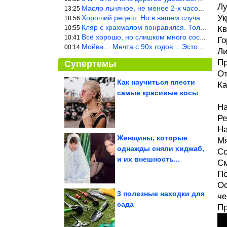
Лу
Масло льняное, не менее 2-х часов. Писать надо по делу и подробн
13:25
Ук
Хороший рецепт. Но в вашем случае шницель получится парено-варен
18:56
Кляр с крахмалом понравился. Только я бы в воду добавил бы молок
10:55
Кв
Всё хорошо, но слишком много составляющих.
10:41
Го
Мойва… Мечта с 90х годов… Эстония
00:14
Ли
Пр
Супертемы
От
Как научиться плести
Ка
самые красивые косы
Почему изолента в
СССР была синего
цвета
На
Ре
На
Женщины, которые
Мя
однажды сняли хиджаб,
Со
Трамп заявляет о
и их внешность...
прогрессе в
урегулировании
См
конфликта...
По
Ос
3 полезные находки для
че
сада
Пр
Пугающие фотографии глубоких вод и того, что бывает под...