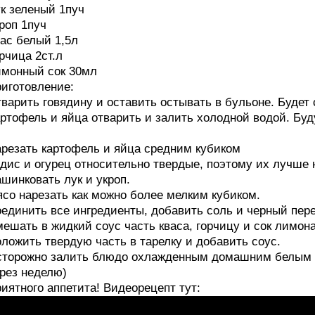
к зеленый 1пуч
роп 1пуч
ас белый 1,5л
рчица 2ст.л
монный сок 30мл
иготовление:
варить говядину и оставить остывать в бульоне. Будет 
ртофель и яйца отварить и залить холодной водой. Буд
резать картофель и яйца средним кубиком
дис и огурец относительно твердые, поэтому их лучше 
шинковать лук и укроп.
со нарезать как можно более мелким кубиком.
единить все ингредиенты, добавить соль и черный пер
ешать в жидкий соус часть кваса, горчицу и сок лимона
ложить твердую часть в тарелку и добавить соус.
торожно залить блюдо охлажденным домашним белым о
рез неделю)
иятного аппетита! Видеорецепт тут: