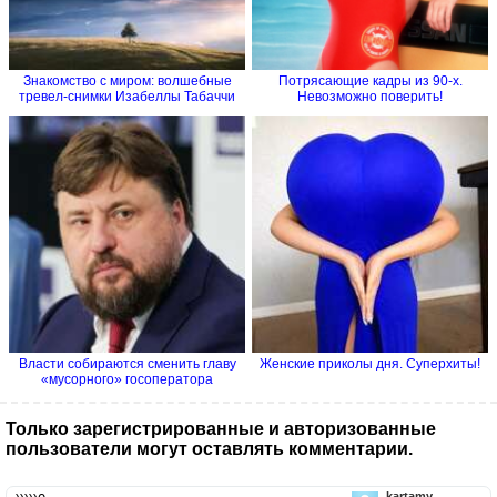
Знакомство с миром: волшебные
Потрясающие кадры из 90-х.
тревел-снимки Изабеллы Табаччи
Невозможно поверить!
Власти собираются cменить главу
Женские приколы дня. Суперхиты!
«мусорного» госоператора
Только зарегистрированные и авторизованные
пользователи могут оставлять комментарии.
kartamy...