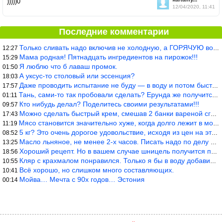
)))))0
12/04/2020, 11:41
Последние комментарии
Только сливать надо включив не холодную, а ГОРЯЧУЮ воду. Трубы в
12:27
Мама родная! Пятнадцать ингредиентов на пирожок!!!
15:29
Я люблю что б лаваш промок.
01:50
А уксус-то столовый или эссенция?
18:03
Даже проводить испытание не буду — в воду и потом быстро в раска
17:57
Тань, сами-то так пробовали сделать? Ерунда же получится. Нет, с
01:11
Кто нибудь делал? Поделитесь своими результатами!!!
09:57
Можно сделать быстрый крем, смешав 2 банки вареной сгущенки со с
17:43
Мясо становится значительно хуже, когда долго лежит в морозилке
11:19
5 кг? Это очень дорогое удовольствие, исходя из цен на эту ягоду
08:52
Масло льняное, не менее 2-х часов. Писать надо по делу и подробн
13:25
Хороший рецепт. Но в вашем случае шницель получится парено-варен
18:56
Кляр с крахмалом понравился. Только я бы в воду добавил бы молок
10:55
Всё хорошо, но слишком много составляющих.
10:41
Мойва… Мечта с 90х годов… Эстония
00:14