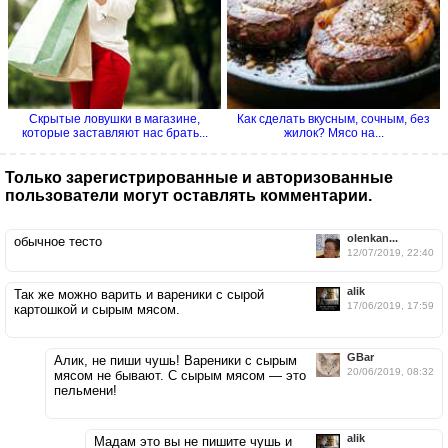
Скрытые ловушки в магазине,
Как сделать вкусным, сочным, без
которые заставляют нас брать...
жилок? Мясо на...
Только зарегистрированные и авторизованные
пользователи могут оставлять комментарии.
olenkan...
обычное тесто
12/07/2019, 22:40
alik
Так же можно варить и вареники с сырой
17/06/2019, 17:59
картошкой и сырым мясом.
GBar
Алик, не пиши чушь! Вареники с сырым
20/06/2019, 08:32
мясом не бывают. С сырым мясом — это
пельмени!
alik
Мадам это вы не пишите чушь и