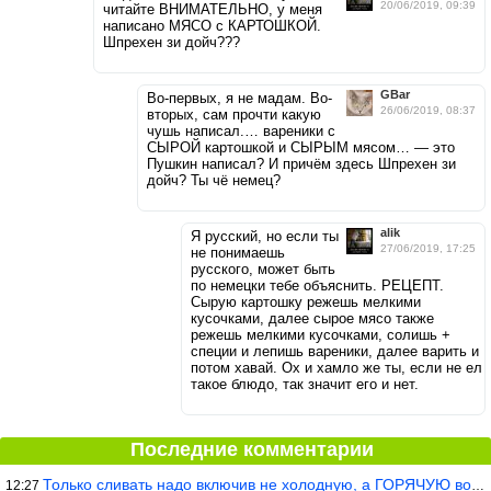
20/06/2019, 09:39
читайте ВНИМАТЕЛЬНО, у меня
написано МЯСО с КАРТОШКОЙ.
Шпрехен зи дойч???
GBar
Во-первых, я не мадам. Во-
26/06/2019, 08:37
вторых, сам прочти какую
чушь написал.… вареники с
СЫРОЙ картошкой и СЫРЫМ мясом… — это
Пушкин написал? И причём здесь Шпрехен зи
дойч? Ты чё немец?
alik
Я русский, но если ты
27/06/2019, 17:25
не понимаешь
русского, может быть
по немецки тебе объяснить. РЕЦЕПТ.
Сырую картошку режешь мелкими
кусочками, далее сырое мясо также
режешь мелкими кусочками, солишь +
специи и лепишь вареники, далее варить и
потом хавай. Ох и хамло же ты, если не ел
такое блюдо, так значит его и нет.
Последние комментарии
Только сливать надо включив не холодную, а ГОРЯЧУЮ воду. Трубы в
12:27