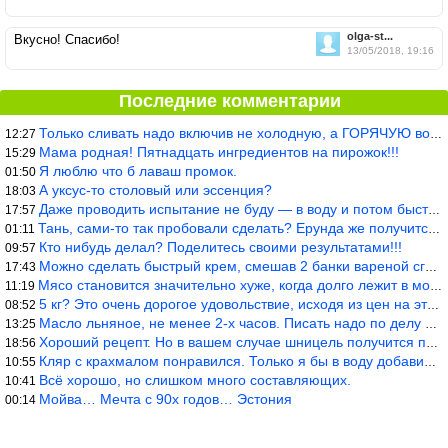
olga-st...
Вкусно! Спасибо!
13/05/2018, 19:16
Последние комментарии
Только сливать надо включив не холодную, а ГОРЯЧУЮ воду. Трубы в
12:27
Мама родная! Пятнадцать ингредиентов на пирожок!!!
15:29
Я люблю что б лаваш промок.
01:50
А уксус-то столовый или эссенция?
18:03
Даже проводить испытание не буду — в воду и потом быстро в раска
17:57
Тань, сами-то так пробовали сделать? Ерунда же получится. Нет, с
01:11
Кто нибудь делал? Поделитесь своими результатами!!!
09:57
Можно сделать быстрый крем, смешав 2 банки вареной сгущенки со с
17:43
Мясо становится значительно хуже, когда долго лежит в морозилке
11:19
5 кг? Это очень дорогое удовольствие, исходя из цен на эту ягоду
08:52
Масло льняное, не менее 2-х часов. Писать надо по делу и подробн
13:25
Хороший рецепт. Но в вашем случае шницель получится парено-варен
18:56
Кляр с крахмалом понравился. Только я бы в воду добавил бы молок
10:55
Всё хорошо, но слишком много составляющих.
10:41
Мойва… Мечта с 90х годов… Эстония
00:14