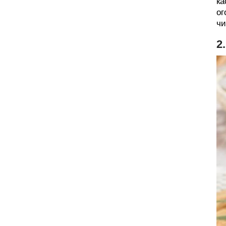
ка
ог
чи
2