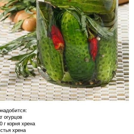
надобится:
кг огурцов
0 г корня хрена
стья хрена