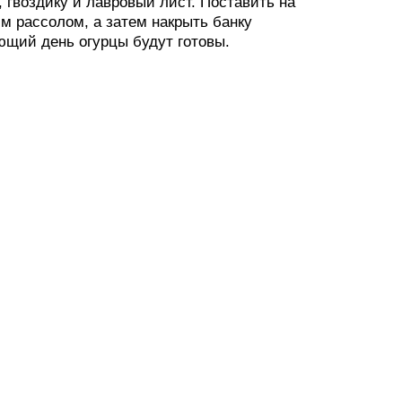
 гвоздику и лавровый лист. Поставить на
им рассолом, а затем накрыть банку
ющий день огурцы будут готовы.