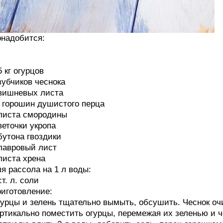
надобится:
5 кг огурцов
зубчиков чеснока
вишневых листа
 горошин душистого перца
листа смородины
веточки укропа
бутона гвоздики
лавровый лист
листа хрена
я рассола на 1 л воды:
ст. л. соли
иготовление:
урцы и зелень тщательно вымыть, обсушить. Чеснок оч
ртикально поместить огурцы, перемежая их зеленью и ч