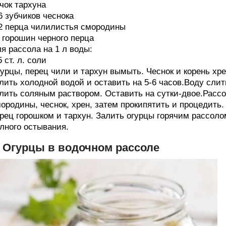
чок тархуна
6 зубчиков чеснока
2 перца чилилистья смородины
 горошин черного перца
я рассола на 1 л воды:
5 ст. л. соли
урцы, перец чили и тархун вымыть. Чеснок и корень хре
лить холодной водой и оставить на 5-6 часов.Воду слит
лить соляным раствором. Оставить на сутки-двое.Рассо
ородины, чеснок, хрен, затем прокипятить и процедить.
рец горошком и тархун. Залить огурцы горячим рассолом
лного остывания.
. Огурцы в водочном рассоле