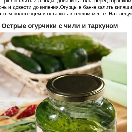
стрюлю влить 2 л воды, добавить соль, перец горошком,
онь и довести до кипения.Огурцы в банке залить кипящ
стым полотенцем и оставить в теплом месте. На следу
. Острые огурчики с чили и тархуном