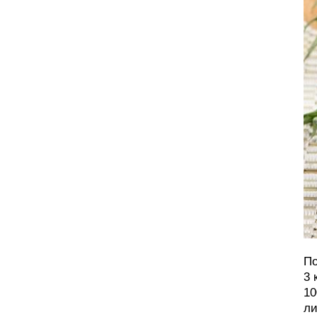
По
3 
10
ли