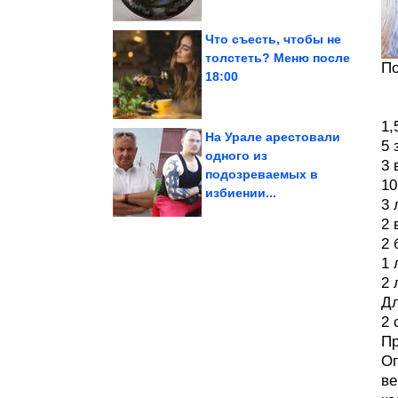
Что съесть, чтобы не
толстеть? Меню после
По
18:00
поверить!
90-х. Невозможно
Потрясающие кадры из
1,
На Урале арестовали
5 
одного из
3 
подозреваемых в
диете, арбуз или дыню?
10
Что лучше съесть на
избиении...
3 
2 
2 
1 
2 
Дл
2 
Пр
Ог
ве