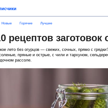
писчики
Новые
Горячие
Лучшие
10 рецептов заготовок 
кое лето без огурцов — свежих, сочных, прямо с грядк
соленые, пряные и острые, с чили и тархуном, сельдер
дочном рассоле.