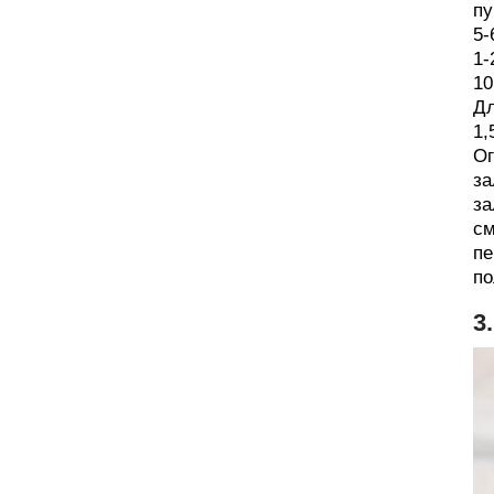
пу
5-
1-
10
Дл
1,
Ог
за
за
см
пе
по
3