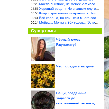
Масло льняное, не менее 2-х часов. Писать надо по делу и подробн
13:25
Хороший рецепт. Но в вашем случае шницель получится парено-варен
18:56
Кляр с крахмалом понравился. Только я бы в воду добавил бы молок
10:55
Всё хорошо, но слишком много составляющих.
10:41
Мойва… Мечта с 90х годов… Эстония
00:14
Супертемы
Чёрный юмор.
Ржунимагу!
Приколы в стиле «Когда
...». Суперхит!
Что посадить на даче
Какие продукты
восполняют дефицит
железа и витамина D у...
Вещи, созданные
задолго до
современной техники,...
Что умел каждый советский школьник