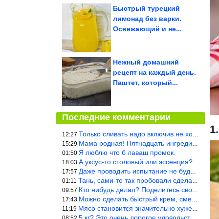
Быстрый турецкий
лимонад без варки.
Освежающий и не...
Нежный домашний
рецепт на каждый день.
Паштет, который...
Последние комментарии
1
Только сливать надо включив не холодную, а ГОРЯЧУЮ воду. Трубы в
12:27
Мама родная! Пятнадцать ингредиентов на пирожок!!!
15:29
Я люблю что б лаваш промок.
01:50
А уксус-то столовый или эссенция?
18:03
Даже проводить испытание не буду — в воду и потом быстро в раска
17:57
Тань, сами-то так пробовали сделать? Ерунда же получится. Нет, с
01:11
Кто нибудь делал? Поделитесь своими результатами!!!
09:57
Можно сделать быстрый крем, смешав 2 банки вареной сгущенки со с
17:43
Мясо становится значительно хуже, когда долго лежит в морозилке
11:19
5 кг? Это очень дорогое удовольствие, исходя из цен на эту ягоду
08:52