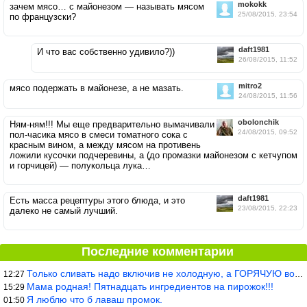
mokokk
зачем мясо… с майонезом — называть мясом
25/08/2015, 23:54
по французски?
daft1981
И что вас собственно удивило?))
26/08/2015, 11:52
mitro2
мясо подержать в майонезе, а не мазать.
24/08/2015, 11:56
obolonchik
Ням-ням!!! Мы еще предварительно вымачивали
24/08/2015, 09:52
пол-часика мясо в смеси томатного сока с
красным вином, а между мясом на противень
ложили кусочки подчеревины, а (до промазки майонезом с кетчупом
и горчицей) — полукольца лука…
daft1981
Есть масса рецептуры этого блюда, и это
23/08/2015, 22:23
далеко не самый лучший.
Последние комментарии
Только сливать надо включив не холодную, а ГОРЯЧУЮ воду. Трубы в
12:27
Мама родная! Пятнадцать ингредиентов на пирожок!!!
15:29
Я люблю что б лаваш промок.
01:50