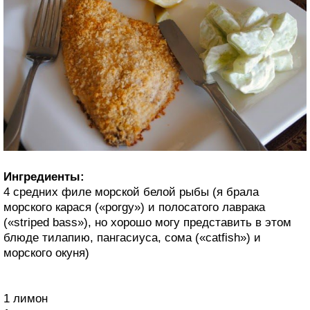
Ингредиенты:
4 средних филе морской белой рыбы (я брала
морского карася («porgy») и полосатого лаврака
(«striped bass»), но хорошо могу представить в этом
блюде тилапию, пангасиуса, сома («catfish») и
морского окуня)
1 лимон