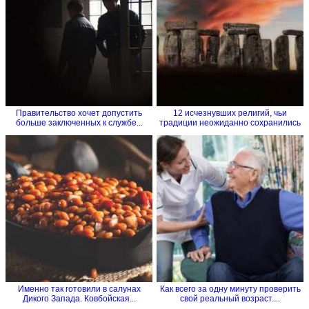
Правительство хочет допустить
12 исчезнувших религий, чьи
больше заключенных к службе...
традиции неожиданно сохранились
Именно так готовили в салунах
Как всего за одну минуту проверить
Дикого Запада. Ковбойская...
свой реальный возраст....