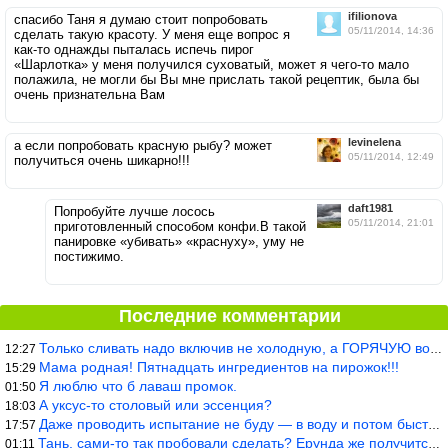
ifilionova
спасибо Таня я думаю стоит попробовать
05/11/2014, 14:36
сделать такую красоту. У меня еще вопрос я
как-то однажды пыталась испечь пирог
«Шарлотка» у меня получился суховатый, может я чего-то мало
полажила, не могли бы Вы мне прислать такой рецептик, была бы
очень признательна Вам
levinelena
а если попробовать красную рыбу? может
05/11/2014, 12:49
получиться очень шикарно!!!
daft1981
Попробуйте лучше лосось
05/11/2014, 21:01
приготовленный способом конфи.В такой
панировке «убивать» «краснуху», уму не
постижимо.
Последние комментарии
Только сливать надо включив не холодную, а ГОРЯЧУЮ воду. Трубы в
12:27
Мама родная! Пятнадцать ингредиентов на пирожок!!!
15:29
Я люблю что б лаваш промок.
01:50
А уксус-то столовый или эссенция?
18:03
Даже проводить испытание не буду — в воду и потом быстро в раска
17:57
Тань, сами-то так пробовали сделать? Ерунда же получится. Нет, с
01:11