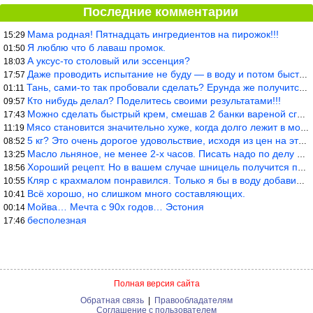
Последние комментарии
Мама родная! Пятнадцать ингредиентов на пирожок!!!
15:29
Я люблю что б лаваш промок.
01:50
А уксус-то столовый или эссенция?
18:03
Даже проводить испытание не буду — в воду и потом быстро в раска
17:57
Тань, сами-то так пробовали сделать? Ерунда же получится. Нет, с
01:11
Кто нибудь делал? Поделитесь своими результатами!!!
09:57
Можно сделать быстрый крем, смешав 2 банки вареной сгущенки со с
17:43
Мясо становится значительно хуже, когда долго лежит в морозилке
11:19
5 кг? Это очень дорогое удовольствие, исходя из цен на эту ягоду
08:52
Масло льняное, не менее 2-х часов. Писать надо по делу и подробн
13:25
Хороший рецепт. Но в вашем случае шницель получится парено-варен
18:56
Кляр с крахмалом понравился. Только я бы в воду добавил бы молок
10:55
Всё хорошо, но слишком много составляющих.
10:41
Мойва… Мечта с 90х годов… Эстония
00:14
бесполезная
17:46
Полная версия сайта
Обратная связь
|
Правообладателям
Соглашение с пользователем