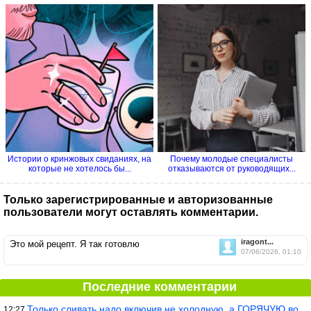
Истории о кринжовых свиданиях, на
Почему молодые специалисты
которые не хотелось бы...
отказываются от руководящих...
Только зарегистрированные и авторизованные
пользователи могут оставлять комментарии.
iragont...
Это мой рецепт. Я так готовлю
07/06/2026, 01:10
Последние комментарии
Только сливать надо включив не холодную, а ГОРЯЧУЮ воду. Трубы в
12:27