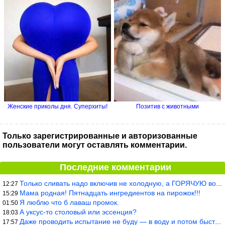
Женские приколы дня. Суперхиты!
Позитив с животными
Только зарегистрированные и авторизованные
пользователи могут оставлять комментарии.
Последние комментарии
Только сливать надо включив не холодную, а ГОРЯЧУЮ воду. Трубы в
12:27
Мама родная! Пятнадцать ингредиентов на пирожок!!!
15:29
Я люблю что б лаваш промок.
01:50
А уксус-то столовый или эссенция?
18:03
Даже проводить испытание не буду — в воду и потом быстро в раска
17:57