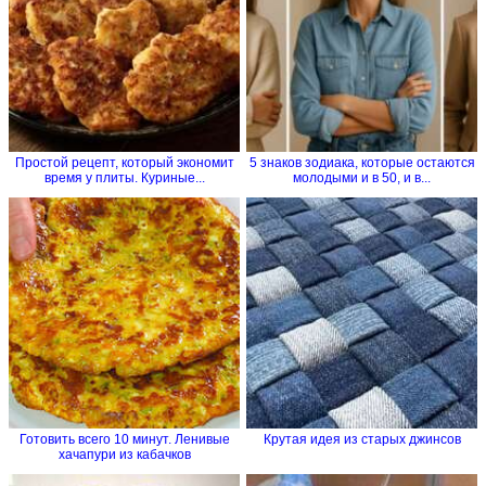
Простой рецепт, который экономит
5 знаков зодиака, которые остаются
время у плиты. Куриные...
молодыми и в 50, и в...
Готовить всего 10 минут. Ленивые
Крутая идея из старых джинсов
хачапури из кабачков