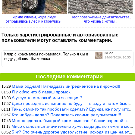
Яркие случаи, когда люди
Неопровержимые доказательства,
отправились в лес и наткнулись...
что жизнь с котом...
Только зарегистрированные и авторизованные
пользователи могут оставлять комментарии.
GBar
Кляр с крахмалом понравился. Только я бы в
14/06/2026, 10:55
воду добавил бы молока.
Последние комментарии
Мама родная! Пятнадцать ингредиентов на пирожок!!!
15:29
Я люблю что б лаваш промок.
01:50
А уксус-то столовый или эссенция?
18:03
Даже проводить испытание не буду — в воду и потом быстро в раска
17:57
Тань, сами-то так пробовали сделать? Ерунда же получится. Нет, с
01:11
Кто нибудь делал? Поделитесь своими результатами!!!
09:57
Можно сделать быстрый крем, смешав 2 банки вареной сгущенки со с
17:43
Мясо становится значительно хуже, когда долго лежит в морозилке
11:19
5 кг? Это очень дорогое удовольствие, исходя из цен на эту ягоду
08:52