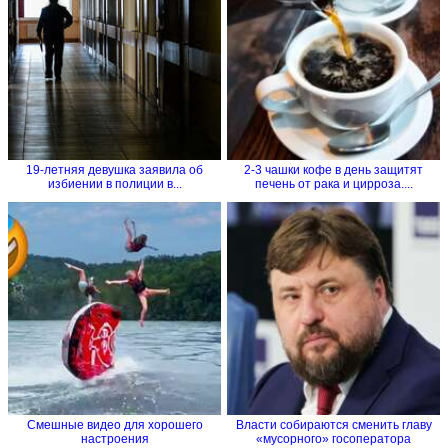
19-летняя девушка заявила об
2-3 чашки кофе в день защитят
избиении в полиции в...
печень от рака и цирроза....
Смешные видео для хорошего
Власти собираются cменить главу
настроения
«мусорного» госоператора