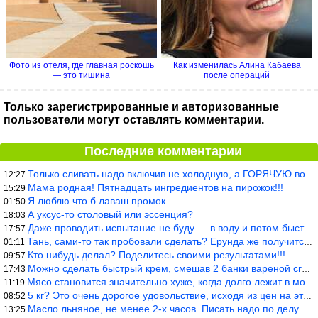
Фото из отеля, где главная роскошь
Как изменилась Алина Кабаева
― это тишина
после операций
Только зарегистрированные и авторизованные
пользователи могут оставлять комментарии.
Последние комментарии
Только сливать надо включив не холодную, а ГОРЯЧУЮ воду. Трубы в
12:27
Мама родная! Пятнадцать ингредиентов на пирожок!!!
15:29
Я люблю что б лаваш промок.
01:50
А уксус-то столовый или эссенция?
18:03
Даже проводить испытание не буду — в воду и потом быстро в раска
17:57
Тань, сами-то так пробовали сделать? Ерунда же получится. Нет, с
01:11
Кто нибудь делал? Поделитесь своими результатами!!!
09:57
Можно сделать быстрый крем, смешав 2 банки вареной сгущенки со с
17:43
Мясо становится значительно хуже, когда долго лежит в морозилке
11:19
5 кг? Это очень дорогое удовольствие, исходя из цен на эту ягоду
08:52
Масло льняное, не менее 2-х часов. Писать надо по делу и подробн
13:25