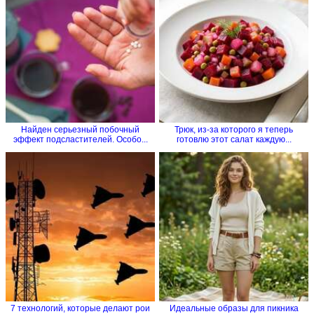
Найден серьезный побочный
Трюк, из-за которого я теперь
эффект подсластителей. Особо...
готовлю этот салат каждую...
7 технологий, которые делают рои
Идеальные образы для пикника