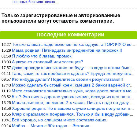
военных беспилотников...
Только зарегистрированные и авторизованные
пользователи могут оставлять комментарии.
Последние комментарии
Только сливать надо включив не холодную, а ГОРЯЧУЮ воду. Трубы в
12:27
Мама родная! Пятнадцать ингредиентов на пирожок!!!
15:29
Я люблю что б лаваш промок.
01:50
А уксус-то столовый или эссенция?
18:03
Даже проводить испытание не буду — в воду и потом быстро в раска
17:57
Тань, сами-то так пробовали сделать? Ерунда же получится. Нет, с
01:11
Кто нибудь делал? Поделитесь своими результатами!!!
09:57
Можно сделать быстрый крем, смешав 2 банки вареной сгущенки со с
17:43
Мясо становится значительно хуже, когда долго лежит в морозилке
11:19
5 кг? Это очень дорогое удовольствие, исходя из цен на эту ягоду
08:52
Масло льняное, не менее 2-х часов. Писать надо по делу и подробн
13:25
Хороший рецепт. Но в вашем случае шницель получится парено-варен
18:56
Кляр с крахмалом понравился. Только я бы в воду добавил бы молок
10:55
Всё хорошо, но слишком много составляющих.
10:41
Мойва… Мечта с 90х годов… Эстония
00:14