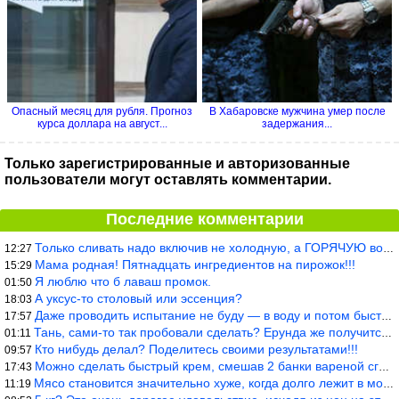
Опасный месяц для рубля. Прогноз
В Хабаровске мужчина умер после
курса доллара на август...
задержания...
Только зарегистрированные и авторизованные
пользователи могут оставлять комментарии.
Последние комментарии
Только сливать надо включив не холодную, а ГОРЯЧУЮ воду. Трубы в
12:27
Мама родная! Пятнадцать ингредиентов на пирожок!!!
15:29
Я люблю что б лаваш промок.
01:50
А уксус-то столовый или эссенция?
18:03
Даже проводить испытание не буду — в воду и потом быстро в раска
17:57
Тань, сами-то так пробовали сделать? Ерунда же получится. Нет, с
01:11
Кто нибудь делал? Поделитесь своими результатами!!!
09:57
Можно сделать быстрый крем, смешав 2 банки вареной сгущенки со с
17:43
Мясо становится значительно хуже, когда долго лежит в морозилке
11:19