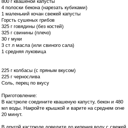
800 г квашеной капусты
4 полоски бекона (нарезать кубиками)
1 маленький кочан свежей капусты
Горсть сушеных грибов
325 г говядины (без костей)
325 г свинины (плечо)
30 г муки
3 ст л масла (или свиного сала)
1 средняя луковица
225 г колбасы (с пряным вкусом)
225 г чернослива
Соль, перец по вкусу
Приготовление:
В кастрюле соедините квашеную капусту, бекон и 480
мл воды. Накройте крышкой и варите на среднем огне
20 минут.
В другой кастрюле доведите до кипения воду с свежей