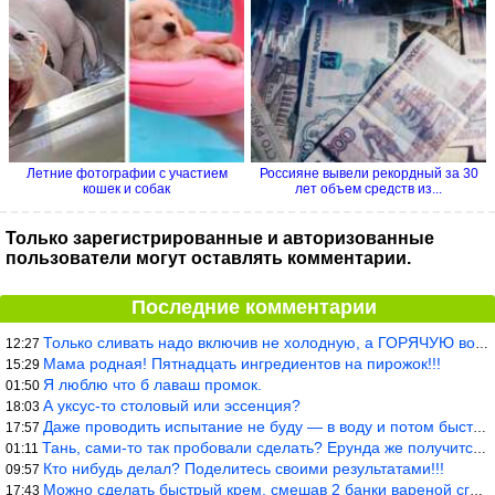
Летние фотографии с участием
Россияне вывели рекордный за 30
кошек и собак
лет объем средств из...
Только зарегистрированные и авторизованные
пользователи могут оставлять комментарии.
Последние комментарии
Только сливать надо включив не холодную, а ГОРЯЧУЮ воду. Трубы в
12:27
Мама родная! Пятнадцать ингредиентов на пирожок!!!
15:29
Я люблю что б лаваш промок.
01:50
А уксус-то столовый или эссенция?
18:03
Даже проводить испытание не буду — в воду и потом быстро в раска
17:57
Тань, сами-то так пробовали сделать? Ерунда же получится. Нет, с
01:11
Кто нибудь делал? Поделитесь своими результатами!!!
09:57
Можно сделать быстрый крем, смешав 2 банки вареной сгущенки со с
17:43