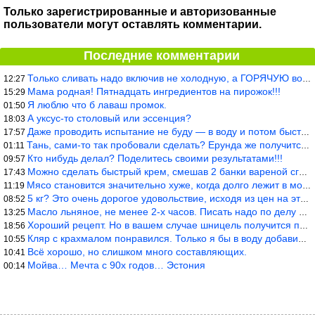
Только зарегистрированные и авторизованные
пользователи могут оставлять комментарии.
Последние комментарии
Только сливать надо включив не холодную, а ГОРЯЧУЮ воду. Трубы в
12:27
Мама родная! Пятнадцать ингредиентов на пирожок!!!
15:29
Я люблю что б лаваш промок.
01:50
А уксус-то столовый или эссенция?
18:03
Даже проводить испытание не буду — в воду и потом быстро в раска
17:57
Тань, сами-то так пробовали сделать? Ерунда же получится. Нет, с
01:11
Кто нибудь делал? Поделитесь своими результатами!!!
09:57
Можно сделать быстрый крем, смешав 2 банки вареной сгущенки со с
17:43
Мясо становится значительно хуже, когда долго лежит в морозилке
11:19
5 кг? Это очень дорогое удовольствие, исходя из цен на эту ягоду
08:52
Масло льняное, не менее 2-х часов. Писать надо по делу и подробн
13:25
Хороший рецепт. Но в вашем случае шницель получится парено-варен
18:56
Кляр с крахмалом понравился. Только я бы в воду добавил бы молок
10:55
Всё хорошо, но слишком много составляющих.
10:41
Мойва… Мечта с 90х годов… Эстония
00:14