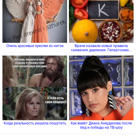
Очень красивые куколки из ниток
Врачи назвали новые правила
снижения давления. Гипертонию...
Когда реальность решила пошутить
Как живёт Диана Анкудинова после
бед и победы на ТВ-шоу