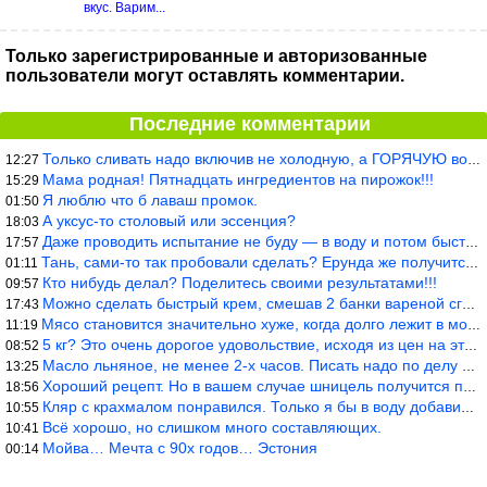
вкус. Варим...
Только зарегистрированные и авторизованные
пользователи могут оставлять комментарии.
Последние комментарии
Только сливать надо включив не холодную, а ГОРЯЧУЮ воду. Трубы в
12:27
Мама родная! Пятнадцать ингредиентов на пирожок!!!
15:29
Я люблю что б лаваш промок.
01:50
А уксус-то столовый или эссенция?
18:03
Даже проводить испытание не буду — в воду и потом быстро в раска
17:57
Тань, сами-то так пробовали сделать? Ерунда же получится. Нет, с
01:11
Кто нибудь делал? Поделитесь своими результатами!!!
09:57
Можно сделать быстрый крем, смешав 2 банки вареной сгущенки со с
17:43
Мясо становится значительно хуже, когда долго лежит в морозилке
11:19
5 кг? Это очень дорогое удовольствие, исходя из цен на эту ягоду
08:52
Масло льняное, не менее 2-х часов. Писать надо по делу и подробн
13:25
Хороший рецепт. Но в вашем случае шницель получится парено-варен
18:56
Кляр с крахмалом понравился. Только я бы в воду добавил бы молок
10:55
Всё хорошо, но слишком много составляющих.
10:41
Мойва… Мечта с 90х годов… Эстония
00:14