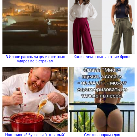
В Иране раскрыли цели ответных
Как и с чем носить летние брюки
ударов по 5 странам
Нажористый бульон и "тот самый"
Смехопанорама дня