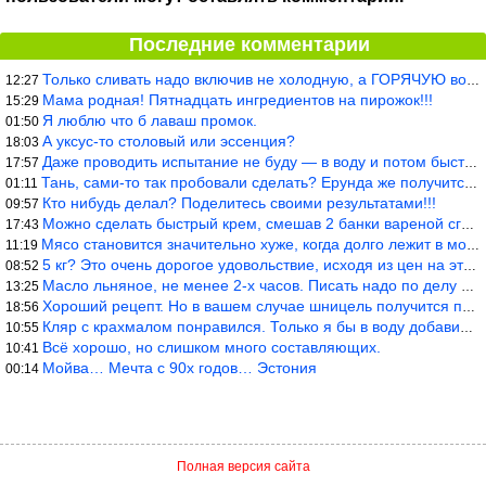
Последние комментарии
Только сливать надо включив не холодную, а ГОРЯЧУЮ воду. Трубы в
12:27
Мама родная! Пятнадцать ингредиентов на пирожок!!!
15:29
Я люблю что б лаваш промок.
01:50
А уксус-то столовый или эссенция?
18:03
Даже проводить испытание не буду — в воду и потом быстро в раска
17:57
Тань, сами-то так пробовали сделать? Ерунда же получится. Нет, с
01:11
Кто нибудь делал? Поделитесь своими результатами!!!
09:57
Можно сделать быстрый крем, смешав 2 банки вареной сгущенки со с
17:43
Мясо становится значительно хуже, когда долго лежит в морозилке
11:19
5 кг? Это очень дорогое удовольствие, исходя из цен на эту ягоду
08:52
Масло льняное, не менее 2-х часов. Писать надо по делу и подробн
13:25
Хороший рецепт. Но в вашем случае шницель получится парено-варен
18:56
Кляр с крахмалом понравился. Только я бы в воду добавил бы молок
10:55
Всё хорошо, но слишком много составляющих.
10:41
Мойва… Мечта с 90х годов… Эстония
00:14
Полная версия сайта