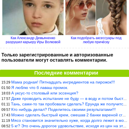
Как Александр Демьяненко
Как подобрать аксессуары под
разрушил карьеру Иры Волковой
любую причёску
Только зарегистрированные и авторизованные
пользователи могут оставлять комментарии.
Последние комментарии
Мама родная! Пятнадцать ингредиентов на пирожок!!!
15:29
Я люблю что б лаваш промок.
01:50
А уксус-то столовый или эссенция?
18:03
Даже проводить испытание не буду — в воду и потом быстро в раска
17:57
Тань, сами-то так пробовали сделать? Ерунда же получится. Нет, с
01:11
Кто нибудь делал? Поделитесь своими результатами!!!
09:57
Можно сделать быстрый крем, смешав 2 банки вареной сгущенки со с
17:43
Мясо становится значительно хуже, когда долго лежит в морозилке
11:19
5 кг? Это очень дорогое удовольствие, исходя из цен на эту ягоду
08:52