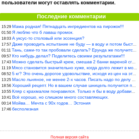
пользователи могут оставлять комментарии.
Последние комментарии
Мама родная! Пятнадцать ингредиентов на пирожок!!!
15:29
Я люблю что б лаваш промок.
01:50
А уксус-то столовый или эссенция?
18:03
Даже проводить испытание не буду — в воду и потом быстро в раска
17:57
Тань, сами-то так пробовали сделать? Ерунда же получится. Нет, с
01:11
Кто нибудь делал? Поделитесь своими результатами!!!
09:57
Можно сделать быстрый крем, смешав 2 банки вареной сгущенки со с
17:43
Мясо становится значительно хуже, когда долго лежит в морозилке
11:19
5 кг? Это очень дорогое удовольствие, исходя из цен на эту ягоду
08:52
Масло льняное, не менее 2-х часов. Писать надо по делу и подробн
13:25
Хороший рецепт. Но в вашем случае шницель получится парено-варен
18:56
Кляр с крахмалом понравился. Только я бы в воду добавил бы молок
10:55
Всё хорошо, но слишком много составляющих.
10:41
Мойва… Мечта с 90х годов… Эстония
00:14
бесполезная
17:46
Полная версия сайта