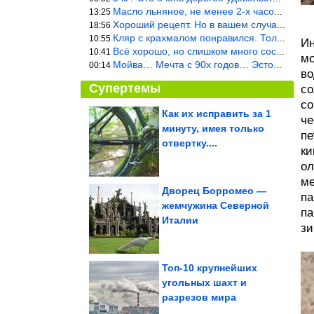
Масло льняное, не менее 2-х часов. Писать надо по делу и подробн
13:25
Хороший рецепт. Но в вашем случае шницель получится парено-варен
18:56
Кляр с крахмалом понравился. Только я бы в воду добавил бы молок
10:55
Ин
Всё хорошо, но слишком много составляющих.
10:41
мо
Мойва… Мечта с 90х годов… Эстония
00:14
во
Супертемы
со
со
Как их исправить за 1
че
минуту, имея только
пе
Мемы, после которых
легче жить
отвертку....
ки
ол
ме
Дворец Борромео —
па
жемчужина Северной
па
Знакомство с миром:
Италии
волшебные тревел-
снимки Изабеллы...
зи
Топ-10 крупнейших
угольных шахт и
разрезов мира
Условие Украины для помощи США в войне с Ираном