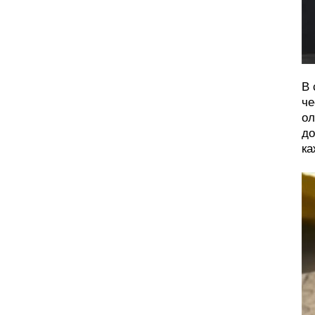
В 
че
ол
до
ка