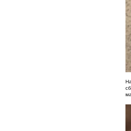
На
сб
ма