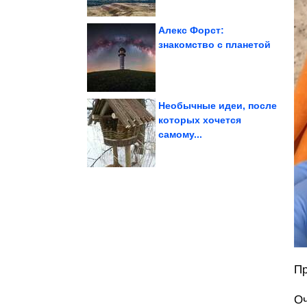
Алекс Форст:
знакомство с планетой
Русские приколы
Необычные идеи, после
которых хочется
самому...
за...
приговорили к 12 годам
Журналистку Шипачеву
Пр
Оч