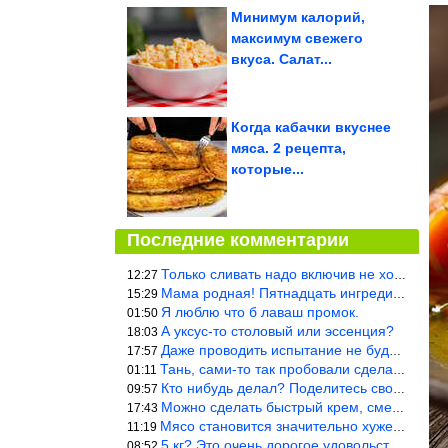
Минимум калорий,
максимум свежего
вкуса. Салат...
Когда кабачки вкуснее
мяса. 2 рецепта,
которые...
Последние комментарии
Только сливать надо включив не холодную, а ГОРЯЧУЮ воду. Трубы в
12:27
Мама родная! Пятнадцать ингредиентов на пирожок!!!
15:29
Я люблю что б лаваш промок.
01:50
А уксус-то столовый или эссенция?
18:03
Даже проводить испытание не буду — в воду и потом быстро в раска
17:57
Тань, сами-то так пробовали сделать? Ерунда же получится. Нет, с
01:11
Кто нибудь делал? Поделитесь своими результатами!!!
09:57
Можно сделать быстрый крем, смешав 2 банки вареной сгущенки со с
17:43
Мясо становится значительно хуже, когда долго лежит в морозилке
11:19
5 кг? Это очень дорогое удовольствие, исходя из цен на эту ягоду
08:52