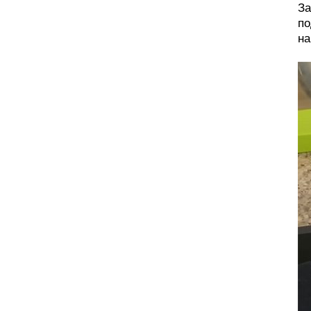
За
по
на