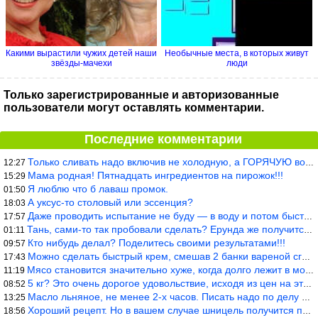
Какими вырастили чужих детей наши
Необычные места, в которых живут
звёзды-мачехи
люди
Только зарегистрированные и авторизованные
пользователи могут оставлять комментарии.
Последние комментарии
Только сливать надо включив не холодную, а ГОРЯЧУЮ воду. Трубы в
12:27
Мама родная! Пятнадцать ингредиентов на пирожок!!!
15:29
Я люблю что б лаваш промок.
01:50
А уксус-то столовый или эссенция?
18:03
Даже проводить испытание не буду — в воду и потом быстро в раска
17:57
Тань, сами-то так пробовали сделать? Ерунда же получится. Нет, с
01:11
Кто нибудь делал? Поделитесь своими результатами!!!
09:57
Можно сделать быстрый крем, смешав 2 банки вареной сгущенки со с
17:43
Мясо становится значительно хуже, когда долго лежит в морозилке
11:19
5 кг? Это очень дорогое удовольствие, исходя из цен на эту ягоду
08:52
Масло льняное, не менее 2-х часов. Писать надо по делу и подробн
13:25
Хороший рецепт. Но в вашем случае шницель получится парено-варен
18:56