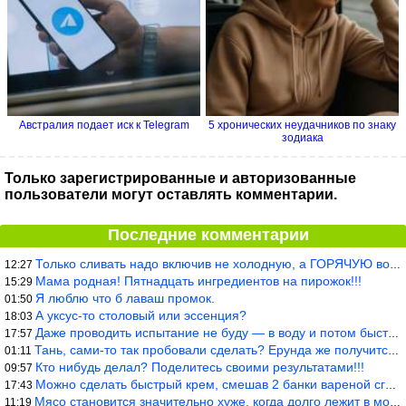
Австралия подает иск к Telegram
5 хронических неудачников по знаку
зодиака
Только зарегистрированные и авторизованные
пользователи могут оставлять комментарии.
Последние комментарии
Только сливать надо включив не холодную, а ГОРЯЧУЮ воду. Трубы в
12:27
Мама родная! Пятнадцать ингредиентов на пирожок!!!
15:29
Я люблю что б лаваш промок.
01:50
А уксус-то столовый или эссенция?
18:03
Даже проводить испытание не буду — в воду и потом быстро в раска
17:57
Тань, сами-то так пробовали сделать? Ерунда же получится. Нет, с
01:11
Кто нибудь делал? Поделитесь своими результатами!!!
09:57
Можно сделать быстрый крем, смешав 2 банки вареной сгущенки со с
17:43
Мясо становится значительно хуже, когда долго лежит в морозилке
11:19