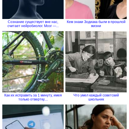
Сознание существует вне нас,
Кем знаки Зодиака были в прошлой
считает нейробиолог. Мозг —...
жизни
Как их исправить за 1 минуту, имея
Что умел каждый советский
только отвертку....
школьник