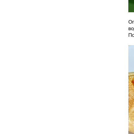
Оп
во
По