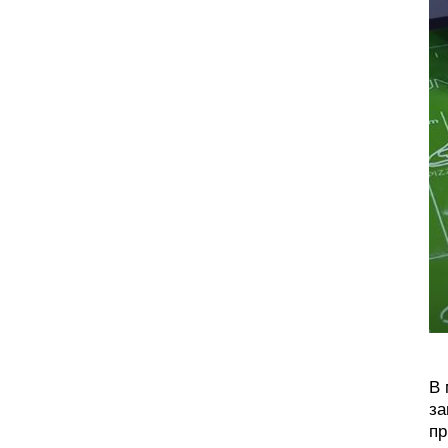
В 
за
пр