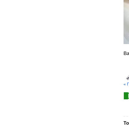
Ва
« 
То