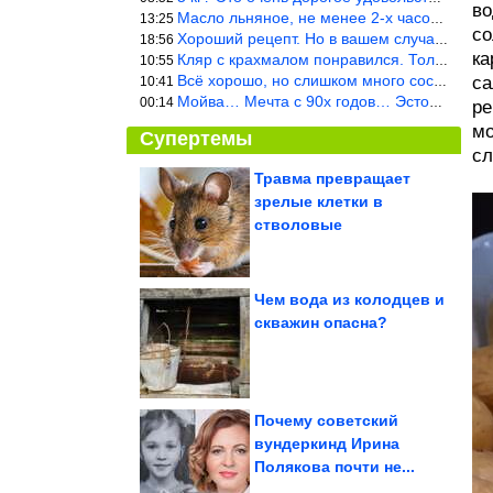
во
Масло льняное, не менее 2-х часов. Писать надо по делу и подробн
13:25
со
Хороший рецепт. Но в вашем случае шницель получится парено-варен
18:56
ка
Кляр с крахмалом понравился. Только я бы в воду добавил бы молок
10:55
Всё хорошо, но слишком много составляющих.
са
10:41
Мойва… Мечта с 90х годов… Эстония
00:14
ре
мо
Супертемы
сл
Травма превращает
зрелые клетки в
Мраморная раковина из
цемента своими руками
стволовые
Чем вода из колодцев и
скважин опасна?
Ключевой фактор.
Ученые раскрыли
самый главный секрет...
Почему советский
вундеркинд Ирина
Полякова почти не...
Что съесть после 18:00, чтобы не толстеть