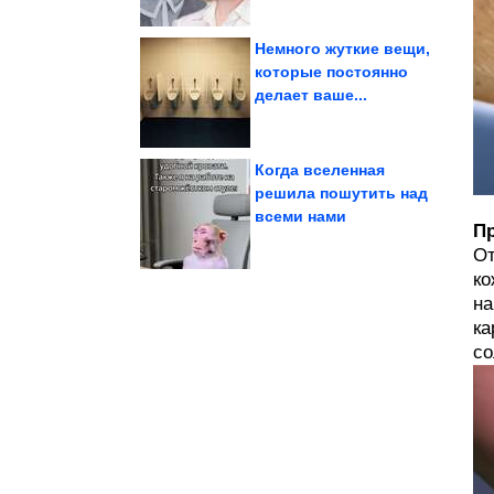
Немного жуткие вещи,
которые постоянно
делает ваше...
государство в мире
Как живёт самое узкое
Когда вселенная
решила пошутить над
всеми нами
самых грозных...
остановили одну из
Пр
Как теща и коллектор
От
ко
на
ка
со