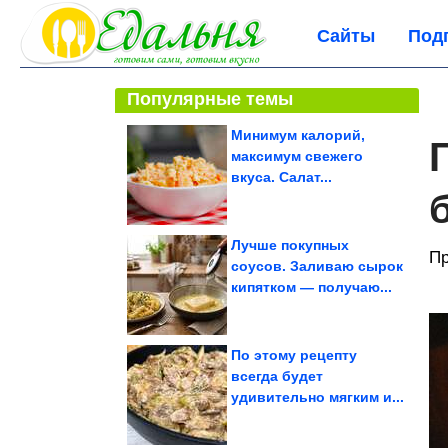
Сайты
Под
Популярные темы
Минимум калорий,
максимум свежего
вкуса. Салат...
Лучше покупных
Пр
соусов. Заливаю сырок
кипятком — получаю...
По этому рецепту
всегда будет
удивительно мягким и...