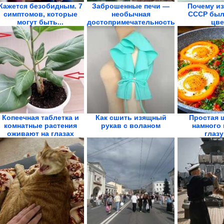
Кажется безобидным. 7
Заброшенные печи —
Почему из
симптомов, которые
необычная
СССР был
могут быть...
достопримечательность
цве
Карелии
Копеечная таблетка и
Как сшить изящный
Простая 
комнатные растения
рукав с воланом
намного 
оживают на глазах
глазу
Королев