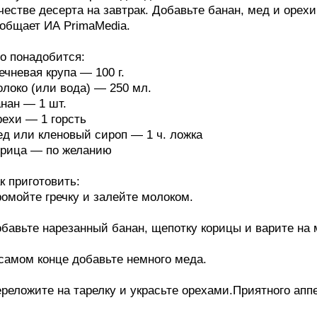
честве десерта на завтрак. Добавьте банан, мед и орех
общает ИА PrimaMedia.
о понадобится:
ечневая крупа — 100 г.
локо (или вода) — 250 мл.
нан — 1 шт.
ехи — 1 горсть
д или кленовый сироп — 1 ч. ложка
рица — по желанию
к приготовить:
омойте гречку и залейте молоком.
бавьте нарезанный банан, щепотку корицы и варите на 
самом конце добавьте немного меда.
реложите на тарелку и украсьте орехами.Приятного аппе