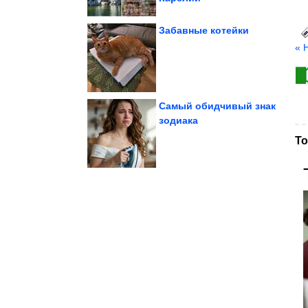
Забавные котейки
« 
Воспаления...
без сахара.
газированные напитки
Чем опасны
Самый обидчивый знак
зодиака
То
листья огурцов
Зачем нужно обрезать