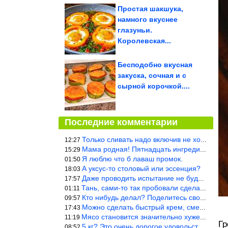
Простая шакшука,
намного вкуснее
глазуньи.
Королевская...
Бесподобно вкусная
закуска, сочная и с
сырной корочкой....
Последние комментарии
Только сливать надо включив не холодную, а ГОРЯЧУЮ воду. Трубы в
12:27
Мама родная! Пятнадцать ингредиентов на пирожок!!!
15:29
Я люблю что б лаваш промок.
01:50
А уксус-то столовый или эссенция?
18:03
Даже проводить испытание не буду — в воду и потом быстро в раска
17:57
Тань, сами-то так пробовали сделать? Ерунда же получится. Нет, с
01:11
Кто нибудь делал? Поделитесь своими результатами!!!
09:57
Можно сделать быстрый крем, смешав 2 банки вареной сгущенки со с
17:43
Мясо становится значительно хуже, когда долго лежит в морозилке
11:19
Гр
5 кг? Это очень дорогое удовольствие, исходя из цен на эту ягоду
08:52