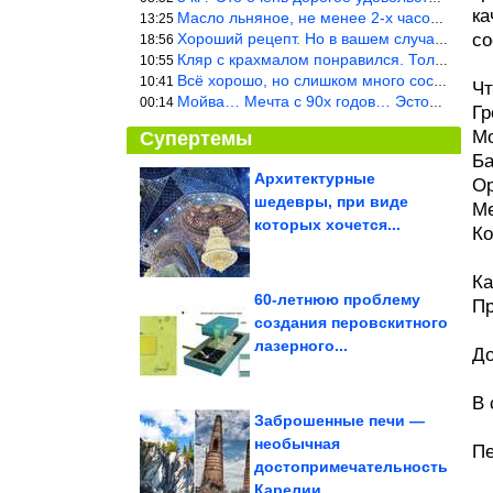
ка
Масло льняное, не менее 2-х часов. Писать надо по делу и подробн
13:25
Хороший рецепт. Но в вашем случае шницель получится парено-варен
со
18:56
Кляр с крахмалом понравился. Только я бы в воду добавил бы молок
10:55
Всё хорошо, но слишком много составляющих.
10:41
Чт
Мойва… Мечта с 90х годов… Эстония
00:14
Гр
Мо
Супертемы
Ба
Архитектурные
Ор
шедевры, при виде
Ме
3 главные вещи,
которые должны быть в
которых хочется...
гардеробе каждой...
Ко
Ка
60-летнюю проблему
Пр
создания перовскитного
Как жили в мире 50 лет
лазерного...
тому назад. Июль 1976
года
До
В 
Заброшенные печи —
необычная
Пе
достопримечательность
Конец июля приготовил особый сценарий для 5 знаков Зодиака
Карелии