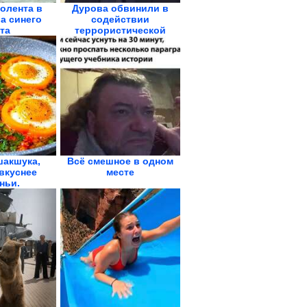
олента в
Дурова обвинили в
а синего
содействии
та
террористической
деятельности
шакшука,
Всё смешное в одном
вкуснее
месте
ньи.
ская...