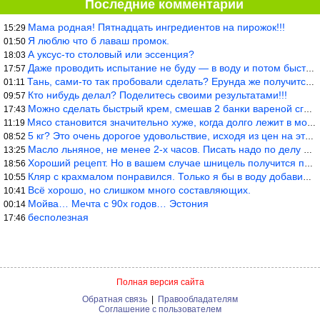
Последние комментарии
Мама родная! Пятнадцать ингредиентов на пирожок!!!
15:29
Я люблю что б лаваш промок.
01:50
А уксус-то столовый или эссенция?
18:03
Даже проводить испытание не буду — в воду и потом быстро в раска
17:57
Тань, сами-то так пробовали сделать? Ерунда же получится. Нет, с
01:11
Кто нибудь делал? Поделитесь своими результатами!!!
09:57
Можно сделать быстрый крем, смешав 2 банки вареной сгущенки со с
17:43
Мясо становится значительно хуже, когда долго лежит в морозилке
11:19
5 кг? Это очень дорогое удовольствие, исходя из цен на эту ягоду
08:52
Масло льняное, не менее 2-х часов. Писать надо по делу и подробн
13:25
Хороший рецепт. Но в вашем случае шницель получится парено-варен
18:56
Кляр с крахмалом понравился. Только я бы в воду добавил бы молок
10:55
Всё хорошо, но слишком много составляющих.
10:41
Мойва… Мечта с 90х годов… Эстония
00:14
бесполезная
17:46
Полная версия сайта
Обратная связь
|
Правообладателям
Соглашение с пользователем