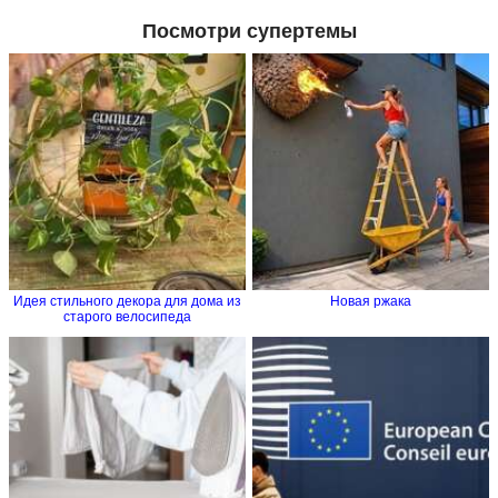
Посмотри супертемы
Идея стильного декора для дома из
Новая ржака
старого велосипеда