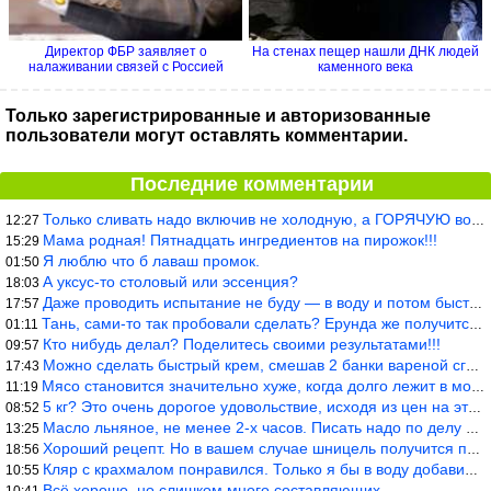
Директор ФБР заявляет о
На стенах пещер нашли ДНК людей
налаживании связей с Россией
каменного века
Только зарегистрированные и авторизованные
пользователи могут оставлять комментарии.
Последние комментарии
Только сливать надо включив не холодную, а ГОРЯЧУЮ воду. Трубы в
12:27
Мама родная! Пятнадцать ингредиентов на пирожок!!!
15:29
Я люблю что б лаваш промок.
01:50
А уксус-то столовый или эссенция?
18:03
Даже проводить испытание не буду — в воду и потом быстро в раска
17:57
Тань, сами-то так пробовали сделать? Ерунда же получится. Нет, с
01:11
Кто нибудь делал? Поделитесь своими результатами!!!
09:57
Можно сделать быстрый крем, смешав 2 банки вареной сгущенки со с
17:43
Мясо становится значительно хуже, когда долго лежит в морозилке
11:19
5 кг? Это очень дорогое удовольствие, исходя из цен на эту ягоду
08:52
Масло льняное, не менее 2-х часов. Писать надо по делу и подробн
13:25
Хороший рецепт. Но в вашем случае шницель получится парено-варен
18:56
Кляр с крахмалом понравился. Только я бы в воду добавил бы молок
10:55
Всё хорошо, но слишком много составляющих.
10:41