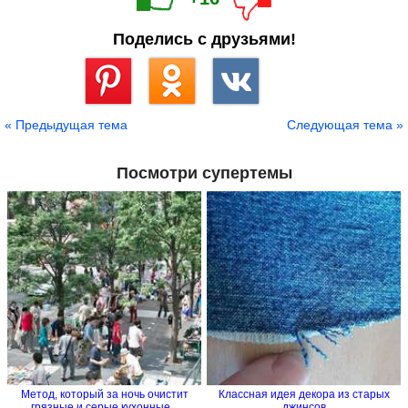
Поделись с друзьями!
Сохранить
« Предыдущая тема
Следующая тема »
Посмотри супертемы
Метод, который за ночь очистит
Классная идея декора из старых
грязные и серые кухонные...
джинсов