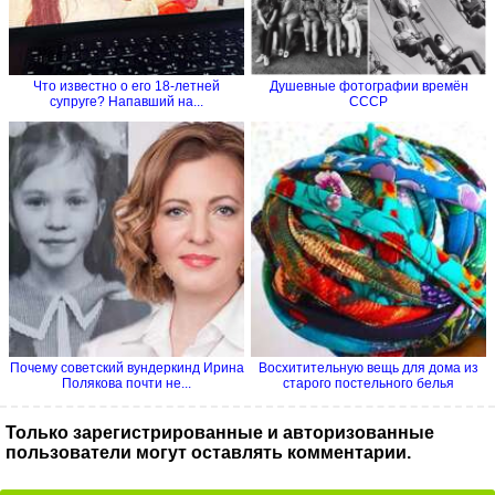
Что известно о его 18-летней
Душевные фотографии времён
супруге? Напавший на...
СССР
Почему советский вундеркинд Ирина
Восхитительную вещь для дома из
Полякова почти не...
старого постельного белья
Только зарегистрированные и авторизованные
пользователи могут оставлять комментарии.