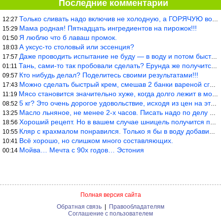
Последние комментарии
Только сливать надо включив не холодную, а ГОРЯЧУЮ воду. Трубы в
12:27
Мама родная! Пятнадцать ингредиентов на пирожок!!!
15:29
Я люблю что б лаваш промок.
01:50
А уксус-то столовый или эссенция?
18:03
Даже проводить испытание не буду — в воду и потом быстро в раска
17:57
Тань, сами-то так пробовали сделать? Ерунда же получится. Нет, с
01:11
Кто нибудь делал? Поделитесь своими результатами!!!
09:57
Можно сделать быстрый крем, смешав 2 банки вареной сгущенки со с
17:43
Мясо становится значительно хуже, когда долго лежит в морозилке
11:19
5 кг? Это очень дорогое удовольствие, исходя из цен на эту ягоду
08:52
Масло льняное, не менее 2-х часов. Писать надо по делу и подробн
13:25
Хороший рецепт. Но в вашем случае шницель получится парено-варен
18:56
Кляр с крахмалом понравился. Только я бы в воду добавил бы молок
10:55
Всё хорошо, но слишком много составляющих.
10:41
Мойва… Мечта с 90х годов… Эстония
00:14
Полная версия сайта
Обратная связь
|
Правообладателям
Соглашение с пользователем