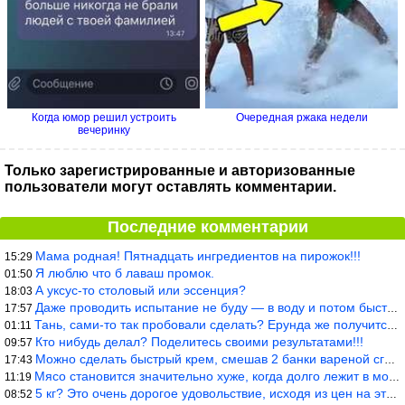
Когда юмор решил устроить
Очередная ржака недели
вечеринку
Только зарегистрированные и авторизованные
пользователи могут оставлять комментарии.
Последние комментарии
Мама родная! Пятнадцать ингредиентов на пирожок!!!
15:29
Я люблю что б лаваш промок.
01:50
А уксус-то столовый или эссенция?
18:03
Даже проводить испытание не буду — в воду и потом быстро в раска
17:57
Тань, сами-то так пробовали сделать? Ерунда же получится. Нет, с
01:11
Кто нибудь делал? Поделитесь своими результатами!!!
09:57
Можно сделать быстрый крем, смешав 2 банки вареной сгущенки со с
17:43
Мясо становится значительно хуже, когда долго лежит в морозилке
11:19
5 кг? Это очень дорогое удовольствие, исходя из цен на эту ягоду
08:52