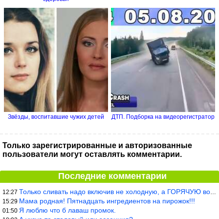
Звёзды, воспитавшие чужих детей
ДТП. Подборка на видеорегистратор
Только зарегистрированные и авторизованные
пользователи могут оставлять комментарии.
Последние комментарии
Только сливать надо включив не холодную, а ГОРЯЧУЮ воду. Трубы в
12:27
Мама родная! Пятнадцать ингредиентов на пирожок!!!
15:29
Я люблю что б лаваш промок.
01:50