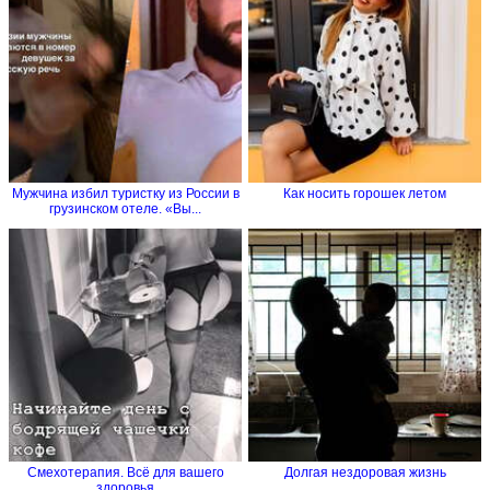
Мужчина избил туристку из России в
Как носить горошек летом
грузинском отеле. «Вы...
Смехотерапия. Всё для вашего
Долгая нездоровая жизнь
здоровья