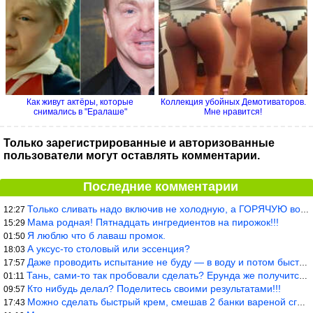
Как живут актёры, которые
Коллекция убойных Демотиваторов.
снимались в "Ералаше"
Мне нравится!
Только зарегистрированные и авторизованные
пользователи могут оставлять комментарии.
Последние комментарии
Только сливать надо включив не холодную, а ГОРЯЧУЮ воду. Трубы в
12:27
Мама родная! Пятнадцать ингредиентов на пирожок!!!
15:29
Я люблю что б лаваш промок.
01:50
А уксус-то столовый или эссенция?
18:03
Даже проводить испытание не буду — в воду и потом быстро в раска
17:57
Тань, сами-то так пробовали сделать? Ерунда же получится. Нет, с
01:11
Кто нибудь делал? Поделитесь своими результатами!!!
09:57
Можно сделать быстрый крем, смешав 2 банки вареной сгущенки со с
17:43