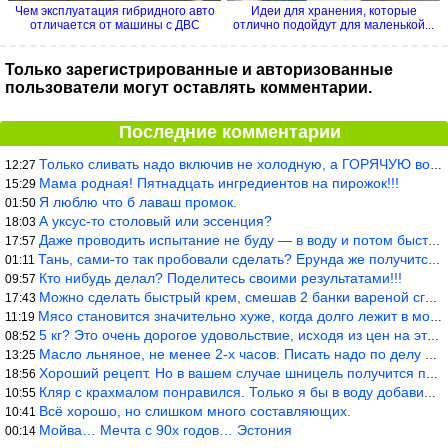
Чем эксплуатация гибридного авто
Идеи для хранения, которые
отличается от машины с ДВС
отлично подойдут для маленькой...
Только зарегистрированные и авторизованные
пользователи могут оставлять комментарии.
Последние комментарии
Только сливать надо включив не холодную, а ГОРЯЧУЮ воду. Трубы в
12:27
Мама родная! Пятнадцать ингредиентов на пирожок!!!
15:29
Я люблю что б лаваш промок.
01:50
А уксус-то столовый или эссенция?
18:03
Даже проводить испытание не буду — в воду и потом быстро в раска
17:57
Тань, сами-то так пробовали сделать? Ерунда же получится. Нет, с
01:11
Кто нибудь делал? Поделитесь своими результатами!!!
09:57
Можно сделать быстрый крем, смешав 2 банки вареной сгущенки со с
17:43
Мясо становится значительно хуже, когда долго лежит в морозилке
11:19
5 кг? Это очень дорогое удовольствие, исходя из цен на эту ягоду
08:52
Масло льняное, не менее 2-х часов. Писать надо по делу и подробн
13:25
Хороший рецепт. Но в вашем случае шницель получится парено-варен
18:56
Кляр с крахмалом понравился. Только я бы в воду добавил бы молок
10:55
Всё хорошо, но слишком много составляющих.
10:41
Мойва… Мечта с 90х годов… Эстония
00:14