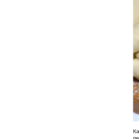
Ка
пе