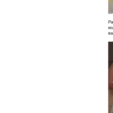
Ра
ко
ва