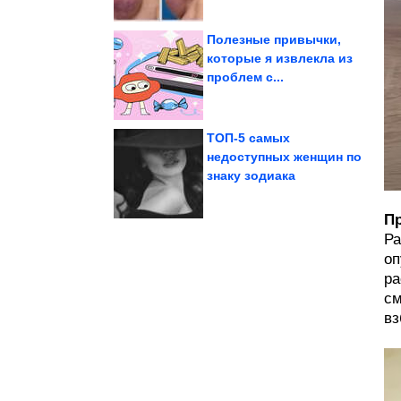
Полезные привычки,
которые я извлекла из
проблем с...
усомниться в...
которые заставят вас
Древние артефакты,
ТОП-5 самых
недоступных женщин по
знаку зодиака
против VK
Евросоюз ввел санкции
Пр
Ра
оп
ра
см
вз