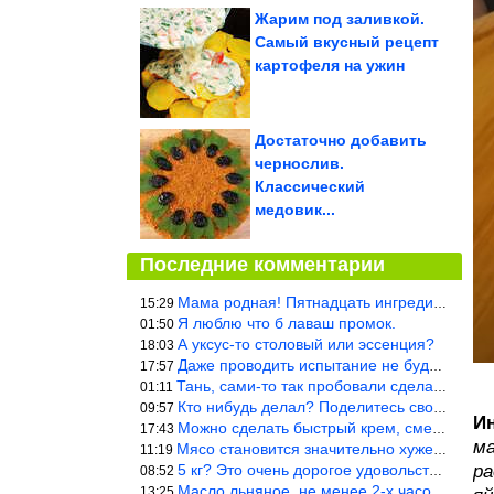
Жарим под заливкой.
Самый вкусный рецепт
картофеля на ужин
Достаточно добавить
чернослив.
Классический
медовик...
Последние комментарии
Мама родная! Пятнадцать ингредиентов на пирожок!!!
15:29
Я люблю что б лаваш промок.
01:50
А уксус-то столовый или эссенция?
18:03
Даже проводить испытание не буду — в воду и потом быстро в раска
17:57
Тань, сами-то так пробовали сделать? Ерунда же получится. Нет, с
01:11
Кто нибудь делал? Поделитесь своими результатами!!!
09:57
И
Можно сделать быстрый крем, смешав 2 банки вареной сгущенки со с
17:43
ма
Мясо становится значительно хуже, когда долго лежит в морозилке
11:19
5 кг? Это очень дорогое удовольствие, исходя из цен на эту ягоду
ра
08:52
Масло льняное, не менее 2-х часов. Писать надо по делу и подробн
13:25