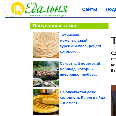
Сайты
Под
Популярные темы
Тот самый
моментальный
турецкий хлеб, рецепт
которого...
Сд
ис
Секретный советский
ки
маринад, который
вы
превращал любое...
Не опускается даже
холодным. Капля в яйца
– и омлет...