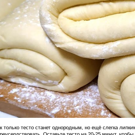
к только тесто станет однородным, но ещё слегка липки
реусердствовать. Оставьте тесто на 20-25 минут, чтобы 