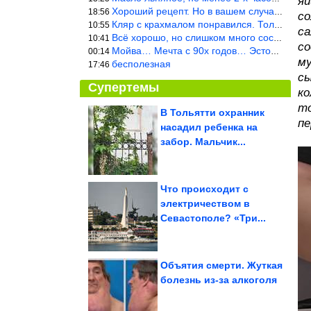
яй
Хороший рецепт. Но в вашем случае шницель получится парено-варен
18:56
со
Кляр с крахмалом понравился. Только я бы в воду добавил бы молок
10:55
са
Всё хорошо, но слишком много составляющих.
10:41
со
Мойва… Мечта с 90х годов… Эстония
00:14
му
бесполезная
17:46
сы
Супертемы
ко
то
В Тольятти охранник
пе
насадил ребенка на
Они почти не теряют в
цене с возрастом! 5
забор. Мальчик...
надежных...
Что происходит с
электричеством в
Новак объяснил
Севастополе? «Три...
очереди на заправках
атаками БПЛА на...
Объятия смерти. Жуткая
болезнь из-за алкоголя
Почему после 40 мы выбираем удобное, а не красивое