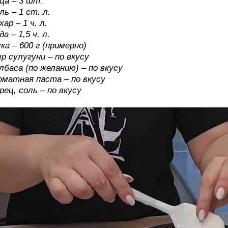
ца – 3 шт.
ль – 1 ст. л.
хар – 1 ч. л.
да – 1,5 ч. л.
ка – 600 г (примерно)
р сулугуни – по вкусу
лбаса (по желанию) – по вкусу
матная паста – по вкусу
рец, соль – по вкусу