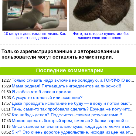
10 минут в день изменят жизнь. Как
Фото, на которых пушистики без
влияет на здоровье...
лишних слов показывают,...
Только зарегистрированные и авторизованные
пользователи могут оставлять комментарии.
Последние комментарии
Только сливать надо включив не холодную, а ГОРЯЧУЮ воду. Трубы в
12:27
Мама родная! Пятнадцать ингредиентов на пирожок!!!
15:29
Я люблю что б лаваш промок.
01:50
А уксус-то столовый или эссенция?
18:03
Даже проводить испытание не буду — в воду и потом быстро в раска
17:57
Тань, сами-то так пробовали сделать? Ерунда же получится. Нет, с
01:11
Кто нибудь делал? Поделитесь своими результатами!!!
09:57
Можно сделать быстрый крем, смешав 2 банки вареной сгущенки со с
17:43
Мясо становится значительно хуже, когда долго лежит в морозилке
11:19
5 кг? Это очень дорогое удовольствие, исходя из цен на эту ягоду
08:52