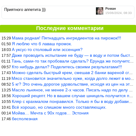
Роман
Приятного аппетита )))
15/06/2024, 08:33
Последние комментарии
Мама родная! Пятнадцать ингредиентов на пирожок!!!
15:29
Я люблю что б лаваш промок.
01:50
А уксус-то столовый или эссенция?
18:03
Даже проводить испытание не буду — в воду и потом быстро в раска
17:57
Тань, сами-то так пробовали сделать? Ерунда же получится. Нет, с
01:11
Кто нибудь делал? Поделитесь своими результатами!!!
09:57
Можно сделать быстрый крем, смешав 2 банки вареной сгущенки со с
17:43
Мясо становится значительно хуже, когда долго лежит в морозилке
11:19
5 кг? Это очень дорогое удовольствие, исходя из цен на эту ягоду
08:52
Масло льняное, не менее 2-х часов. Писать надо по делу и подробн
13:25
Хороший рецепт. Но в вашем случае шницель получится парено-варен
18:56
Кляр с крахмалом понравился. Только я бы в воду добавил бы молок
10:55
Всё хорошо, но слишком много составляющих.
10:41
Мойва… Мечта с 90х годов… Эстония
00:14
бесполезная
17:46