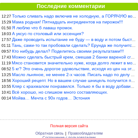
Последние комментарии
Только сливать надо включив не холодную, а ГОРЯЧУЮ воду. Трубы в
12:27
Мама родная! Пятнадцать ингредиентов на пирожок!!!
15:29
Я люблю что б лаваш промок.
01:50
А уксус-то столовый или эссенция?
18:03
Даже проводить испытание не буду — в воду и потом быстро в раска
17:57
Тань, сами-то так пробовали сделать? Ерунда же получится. Нет, с
01:11
Кто нибудь делал? Поделитесь своими результатами!!!
09:57
Можно сделать быстрый крем, смешав 2 банки вареной сгущенки со с
17:43
Мясо становится значительно хуже, когда долго лежит в морозилке
11:19
5 кг? Это очень дорогое удовольствие, исходя из цен на эту ягоду
08:52
Масло льняное, не менее 2-х часов. Писать надо по делу и подробн
13:25
Хороший рецепт. Но в вашем случае шницель получится парено-варен
18:56
Кляр с крахмалом понравился. Только я бы в воду добавил бы молок
10:55
Всё хорошо, но слишком много составляющих.
10:41
Мойва… Мечта с 90х годов… Эстония
00:14
Полная версия сайта
Обратная связь
|
Правообладателям
Соглашение с пользователем