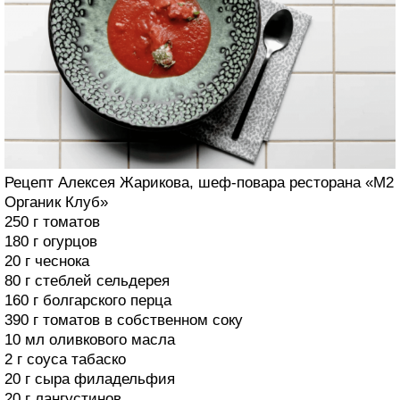
Рецепт Алексея Жарикова, шеф-повара ресторана «М2
Органик Клуб»
250 г томатов
180 г огурцов
20 г чеснока
80 г стеблей сельдерея
160 г болгарского перца
390 г томатов в собственном соку
10 мл оливкового масла
2 г соуса табаско
20 г сыра филадельфия
20 г лангустинов