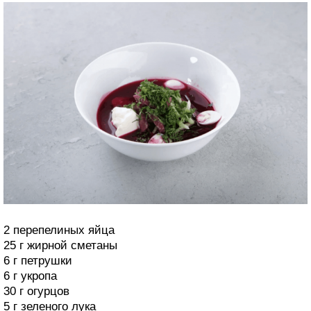
2 перепелиных яйца
25 г жирной сметаны
6 г петрушки
6 г укропа
30 г огурцов
5 г зеленого лука