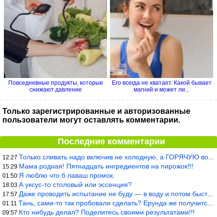
Повседневные продукты, которые
Его всегда не хватает. Какой бывает
снижают давление
магний и может ли...
Только зарегистрированные и авторизованные
пользователи могут оставлять комментарии.
Последние комментарии
Только сливать надо включив не холодную, а ГОРЯЧУЮ воду. Трубы в
12:27
Мама родная! Пятнадцать ингредиентов на пирожок!!!
15:29
Я люблю что б лаваш промок.
01:50
А уксус-то столовый или эссенция?
18:03
Даже проводить испытание не буду — в воду и потом быстро в раска
17:57
Тань, сами-то так пробовали сделать? Ерунда же получится. Нет, с
01:11
Кто нибудь делал? Поделитесь своими результатами!!!
09:57