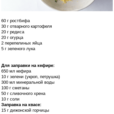
60 г ростбифа
30 г отварного картофеля
20 г редиса
20 г огурца
2 перепелиных яйца
5 г зеленого лука
Для заправки на кефире:
650 мл кефира
10 г зелени (укроп, петрушка)
300 мл минеральной воды
100 г сметаны
50 г сливочного хрена
10 г соли
Заправка на квасе:
15 г дижонской горчицы