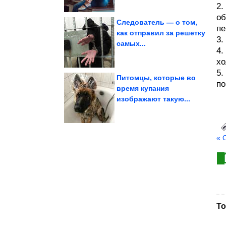
2.
об
Следователь — о том,
пе
как отправил за решетку
3.
самых...
мощности
максимальной
Юмор в режиме
4.
хо
5.
Питомцы, которые во
по
время купания
изображают такую...
успешно!
Улыбка загружается...
« 
То