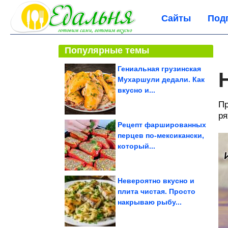
Сайты
Под
Популярные темы
Гениальная грузинская
Мухаршули дедали. Как
вкусно и...
Пр
ря
Рецепт фаршированных
перцев по-мексикански,
который...
Невероятно вкусно и
плита чистая. Просто
накрываю рыбу...