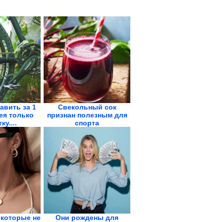
авить за 1
Свекольный сок
ея только
признан полезным для
ку....
спорта
 которые не
Они рождены для