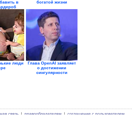
бавить в
богатой жизни
ардероб
нькие люди
Глава OpenAI заявляет
ире
о достижении
сингулярности
ная связь
|
правообладателям
|
соглашение с пользователем