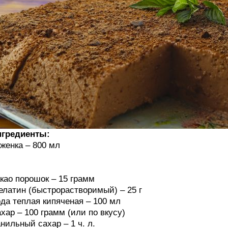
нгредиенты:
женка – 800 мл
као порошок – 15 грамм
латин (быстрорастворимый) – 25 г
да теплая кипяченая – 100 мл
хар – 100 грамм (или по вкусу)
нильный сахар – 1 ч. л.