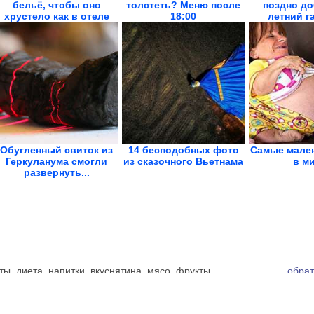
бельё, чтобы оно
толстеть? Меню после
поздно до
хрустело как в отеле
18:00
летний г
Обугленный свиток из
14 бесподобных фото
Самые мале
Геркуланума смогли
из сказочного Вьетнама
в м
развернуть...
ты, диета, напитки, вкуснятина, мясо, фрукты,
обрат
циональные блюда и всё самое интересное о еде. Мнение
ьи. Автор статьи указан в источнике.