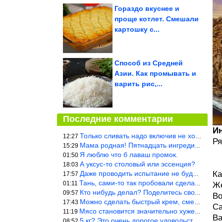
Гораздо вкуснее и
проще котлет. Смешали
картошку с...
Способ из Средней
Азии. Как промывать и
варить рис,...
Последние комментарии
И
Только сливать надо включив не холодную, а ГОРЯЧУЮ воду. Трубы в
12:27
Ря
Мама родная! Пятнадцать ингредиентов на пирожок!!!
15:29
Я люблю что б лаваш промок.
01:50
А уксус-то столовый или эссенция?
18:03
Даже проводить испытание не буду — в воду и потом быстро в раска
Ка
17:57
Тань, сами-то так пробовали сделать? Ерунда же получится. Нет, с
01:11
Же
Кто нибудь делал? Поделитесь своими результатами!!!
09:57
Во
Можно сделать быстрый крем, смешав 2 банки вареной сгущенки со с
17:43
Са
Мясо становится значительно хуже, когда долго лежит в морозилке
11:19
Ва
5 кг? Это очень дорогое удовольствие, исходя из цен на эту ягоду
08:52