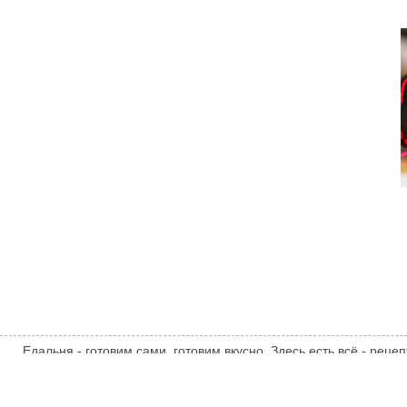
Едальня - готовим сами, готовим вкусно. Здесь есть всё - рецеп
комментарии, десерты, овощи, закуски, гарниры, выпечка, на
администрации сайта может не совпадать с мнением автора стат
edalnya.com
ТЕМАТИЧЕСКИЕ НОВОСТИ