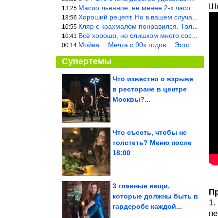
Шо
Масло льняное, не менее 2-х часов. Писать надо по делу и подробн
13:25
Хороший рецепт. Но в вашем случае шницель получится парено-варен
18:56
Кляр с крахмалом понравился. Только я бы в воду добавил бы молок
10:55
Всё хорошо, но слишком много составляющих.
10:41
Мойва… Мечта с 90х годов… Эстония
00:14
Супертемы
Что известно о взрыве
в ресторане в центре
Мраморная раковина из
цемента своими руками
Москвы?...
Что съесть, чтобы не
толстеть? Меню после
Как прочистить засор в
18:00
ванне и раковине с
помощью душа
3 главные вещи,
Пр
которые должны быть в
1.
гардеробе каждой...
Евросоюз ввел санкции против VK
пе