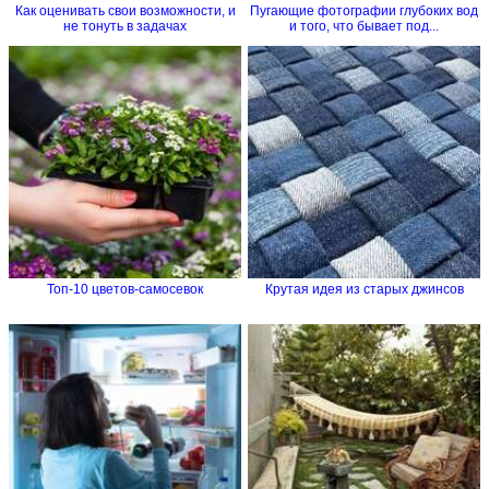
Как оценивать свои возможности, и
Пугающие фотографии глубоких вод
не тонуть в задачах
и того, что бывает под...
Топ-10 цветов-самосевок
Крутая идея из старых джинсов