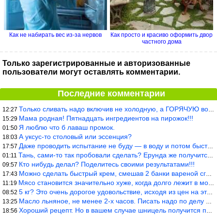
Как не набирать вес из-за нервов
Как просто и красиво оформить двор
частного дома
Только зарегистрированные и авторизованные
пользователи могут оставлять комментарии.
Последние комментарии
Только сливать надо включив не холодную, а ГОРЯЧУЮ воду. Трубы в
12:27
Мама родная! Пятнадцать ингредиентов на пирожок!!!
15:29
Я люблю что б лаваш промок.
01:50
А уксус-то столовый или эссенция?
18:03
Даже проводить испытание не буду — в воду и потом быстро в раска
17:57
Тань, сами-то так пробовали сделать? Ерунда же получится. Нет, с
01:11
Кто нибудь делал? Поделитесь своими результатами!!!
09:57
Можно сделать быстрый крем, смешав 2 банки вареной сгущенки со с
17:43
Мясо становится значительно хуже, когда долго лежит в морозилке
11:19
5 кг? Это очень дорогое удовольствие, исходя из цен на эту ягоду
08:52
Масло льняное, не менее 2-х часов. Писать надо по делу и подробн
13:25
Хороший рецепт. Но в вашем случае шницель получится парено-варен
18:56