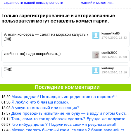
странности нашей повседневности
магний и может ли...
Только зарегистрированные и авторизованные
пользователи могут оставлять комментарии.
ksune4ka80
А если консерва — салат из морской капусты?
17/04/2020, 18:33
;)))))
sunlit2000
любопытно) надо попробовать;)
16/04/2020, 02:08
kartamy...
)))))))
15/04/2020, 19:16
Последние комментарии
Мама родная! Пятнадцать ингредиентов на пирожок!!!
15:29
Я люблю что б лаваш промок.
01:50
А уксус-то столовый или эссенция?
18:03
Даже проводить испытание не буду — в воду и потом быстро в раска
17:57
Тань, сами-то так пробовали сделать? Ерунда же получится. Нет, с
01:11
Кто нибудь делал? Поделитесь своими результатами!!!
09:57
Можно сделать быстрый крем, смешав 2 банки вареной сгущенки со с
17:43