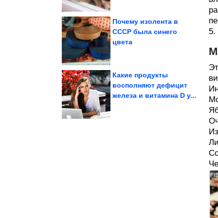
ра
пе
Почему изолента в
5.
СССР была синего
цвета
в ссору
разговор превращается
Причины, почему
М
Эт
Какие продукты
ви
восполняют дефицит
Ин
железа и витамина D у...
лаборатории...
Мо
воспроизвести в
Физики впервые смогли
Яб
Оч
Из
Ли
Со
Че