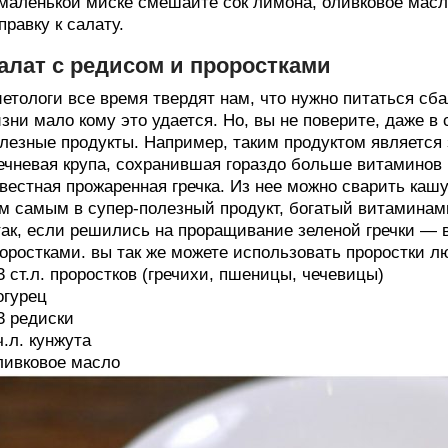
маленькой миске смешайте сок лимона, оливковое масло
правку к салату.
алат с редисом и проростками
етологи все время твердят нам, что нужно питаться сб
зни мало кому это удается. Но, вы не поверите, даже в
лезные продукты. Например, таким продуктом является 
ечневая крупа, сохранившая гораздо больше витаминов
вестная прожаренная гречка. Из нее можно сварить кашу
м самым в супер-полезный продукт, богатый витаминам
ак, если решились на проращивание зеленой гречки — в
оростками. вы так же можете использовать проростки л
3 ст.л. проростков (гречихи, пшеницы, чечевицы)
огурец
3 редиски
ч.л. кунжута
ивковое масло