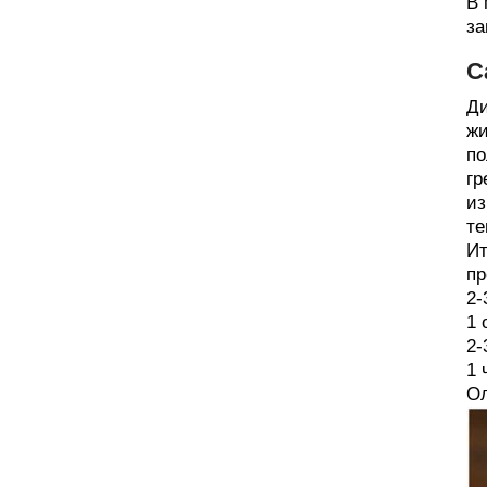
В 
за
С
Ди
жи
по
гр
из
те
Ит
пр
2-
1 
2-
1 
Ол