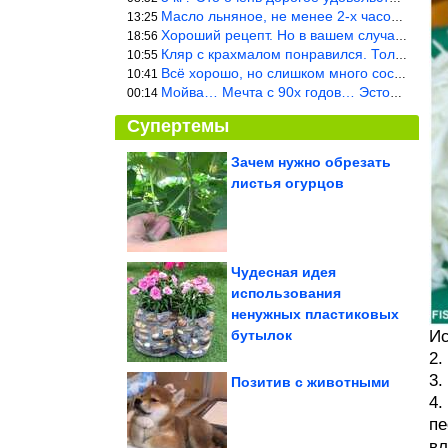
Масло льняное, не менее 2-х часов. Писать надо по делу и подробн
13:25
Хороший рецепт. Но в вашем случае шницель получится парено-варен
18:56
Кляр с крахмалом понравился. Только я бы в воду добавил бы молок
10:55
Всё хорошо, но слишком много составляющих.
10:41
Мойва… Мечта с 90х годов… Эстония
00:14
Супертемы
Зачем нужно обрезать
листья огурцов
Сбежавшая из дома
жительница Ачинска
призналась в...
Чудесная идея
использования
Простая привычка
ненужных пластиковых
убережет двигатель от
поломки во время...
бутылок
Ис
2.
3.
Позитив с животными
4.
пе
Что скрывают стоматологические клиники? Почему...
вл