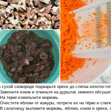
 сухой сковороде поджарьте орехи до слегка-золотистог
 Замочите изюм и откиньте на дуршлаг, немного обсушит
 На терке измельчите морковь.
 Очистите яблоки от кожуры, потрите их на тёрке и слег
 В салатницу выложите морковь, яблоко, изюм и орехи,