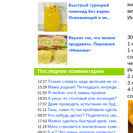
ин
Быстрый турецкий
вк
лимонад без варки.
Ин
Освежающий и не...
30
Вкусно так, что можно
1 
продавать. Пирожное
1 
«Неженка»
со
че
Ин
Последние комментарии
2 
Только сливать надо включив не холодную, а ГОРЯЧУЮ воду. Трубы в
12:27
3 
Мама родная! Пятнадцать ингредиентов на пирожок!!!
15:29
4-
Я люблю что б лаваш промок.
01:50
со
А уксус-то столовый или эссенция?
18:03
Даже проводить испытание не буду — в воду и потом быстро в раска
17:57
Тань, сами-то так пробовали сделать? Ерунда же получится. Нет, с
01:11
Кто нибудь делал? Поделитесь своими результатами!!!
09:57
Можно сделать быстрый крем, смешав 2 банки вареной сгущенки со с
17:43
Мясо становится значительно хуже, когда долго лежит в морозилке
11:19
5 кг? Это очень дорогое удовольствие, исходя из цен на эту ягоду
08:52