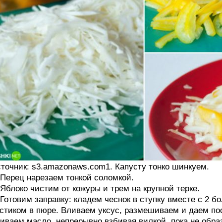
точник: s3.amazonaws.com1. Капусту тонко шинкуем.
 Перец нарезаем тонкой соломкой.
 Яблоко чистим от кожуры и трем на крупной терке.
 Готовим заправку: кладем чеснок в ступку вместе с 2
стиком в пюре. Вливаем уксус, размешиваем и даем пос
иваем масло, непрерывно взбивая вилкой, пока не обр