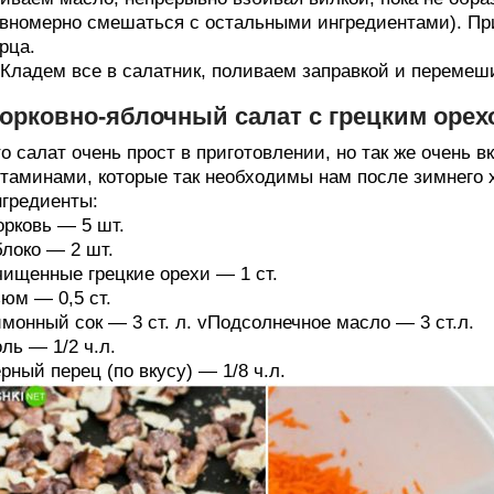
вномерно смешаться с остальными ингредиентами). Пр
рца.
 Кладем все в салатник, поливаем заправкой и переме
орковно-яблочный салат с грецким орех
о салат очень прост в приготовлении, но так же очень в
таминами, которые так необходимы нам после зимнего 
гредиенты:
рковь — 5 шт.
локо — 2 шт.
ищенные грецкие орехи — 1 ст.
юм — 0,5 ст.
монный сок — 3 ст. л. vПодсолнечное масло — 3 ст.л.
ль — 1/2 ч.л.
рный перец (по вкусу) — 1/8 ч.л.