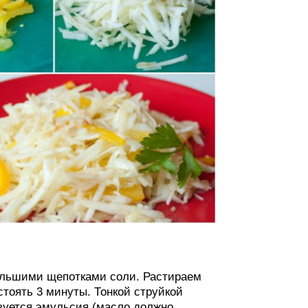
 большими щепотками соли. Растираем
тоять 3 минуты. Тонкой струйкой
азуется эмульсия (масло должно