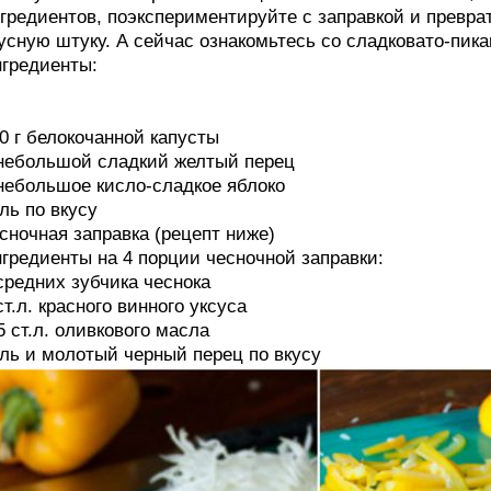
гредиентов, поэкспериментируйте с заправкой и превр
усную штуку. А сейчас ознакомьтесь со сладковато-пик
гредиенты:
0 г белокочанной капусты
небольшой сладкий желтый перец
небольшое кисло-сладкое яблоко
ль по вкусу
сночная заправка (рецепт ниже)
гредиенты на 4 порции чесночной заправки:
средних зубчика чеснока
ст.л. красного винного уксуса
5 ст.л. оливкового масла
ль и молотый черный перец по вкусу