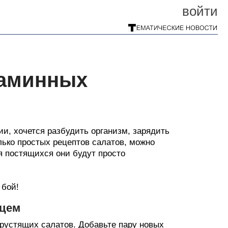
войти
таминных
ии, хочется разбудить организм, зарядить
лько простых рецептов салатов, можно
я постящихся они будут просто
 бой!
рцем
хрустящих салатов. Добавьте пару новых