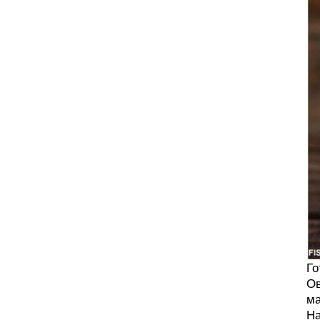
Го
Ов
ма
На