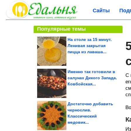
Сайты
Под
Популярные темы
На столе за 15 минут.
Ленивая закрытая
пицца из лаваша...
Именно так готовили в
С 
салунах Дикого Запада.
ег
Ковбойская...
см
сп
Достаточно добавить
Во
чернослив.
Классический
К
медовик...
Из