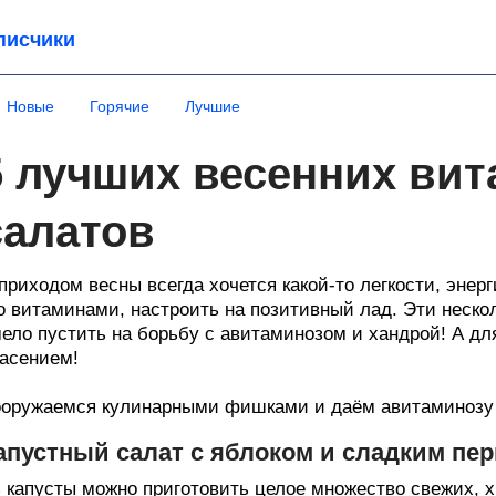
писчики
Новые
Горячие
Лучшие
5 лучших весенних ви
салатов
приходом весны всегда хочется какой-то легкости, энерг
о витаминами, настроить на позитивный лад. Эти неско
ело пустить на борьбу с авитаминозом и хандрой! А дл
асением!
оружаемся кулинарными фишками и даём авитаминозу
апустный салат с яблоком и сладким пе
 капусты можно приготовить целое множество свежих, 