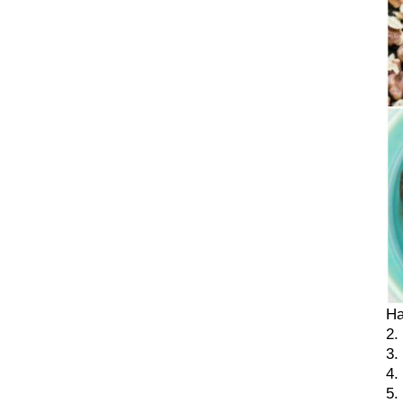
На
2.
3.
4.
5.