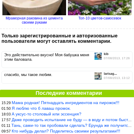
Мраморная раковина из цемента
Топ-10 цветов-самосевок
своими руками
Только зарегистрированные и авторизованные
пользователи могут оставлять комментарии.
kib
Это действительно вкусно! Моя бабушка меня
07/08/2013, 17:26
этим баловала.
larisag...
спасибо, мы такое любим.
07/08/2013, 13:12
Последние комментарии
Мама родная! Пятнадцать ингредиентов на пирожок!!!
15:29
Я люблю что б лаваш промок.
01:50
А уксус-то столовый или эссенция?
18:03
Даже проводить испытание не буду — в воду и потом быстро в раска
17:57
Тань, сами-то так пробовали сделать? Ерунда же получится. Нет, с
01:11
Кто нибудь делал? Поделитесь своими результатами!!!
09:57