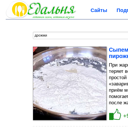
Сайты
Под
Сыпем 
пирожк
При жар
теряет 
простой
«заварив
приём м
помогае
после жа
+