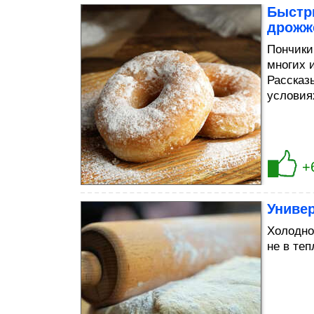
Быстр
дрожж
Пончики
многих и
Рассказ
условия
+
Униве
Холодное
не в теп