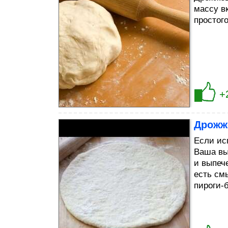
массу в
простого
+
Дрожж
Если ис
Ваша вы
и выпече
есть см
пироги-