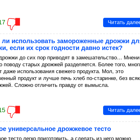
17
Читать дале
 ли использовать замороженные дрожжи дл
и, если их срок годности давно истек?
дрожжи до сих пор приводят в замешательство… Мнени
по поводу старых дрожжей разделяется. Более того, мног
т даже использования свежего продукта. Мол, это
венный продукт и лучше печь хлеб по-старинке, без вся
жжей. Сложно отличить правду от вымысла.
15
Читать дале
ое универсальное дрожжевое тесто
ое тесто легко приготовить, а сделать из него можно