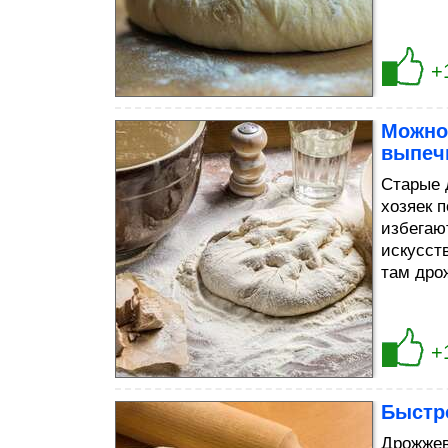
+
Можно
выпечк
Старые 
хозяек 
избегаю
искусст
там дро
+
Быстр
Дрожжев