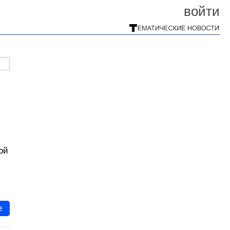
войти
ой
е